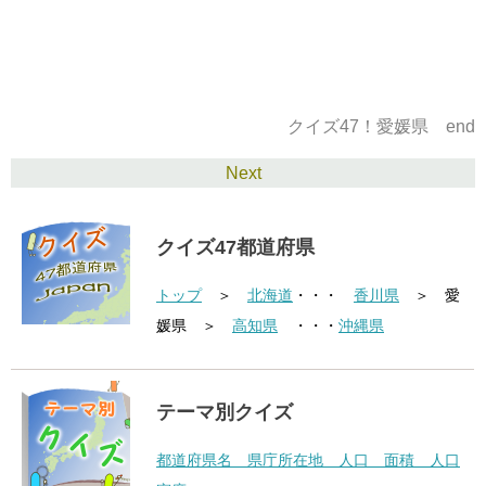
クイズ47！愛媛県 end
Next
クイズ47都道府県
トップ
＞
北海道
・・・
香川県
＞ 愛
媛県 ＞
高知県
・・・
沖縄県
テーマ別クイズ
都道府県名 県庁所在地 人口 面積 人口