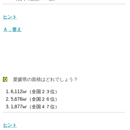
ヒント
Ａ．答え
Ｑ
愛媛県の面積はどれでしょう？
6,112㎢（全国２３位）
5,676㎢（全国２６位）
1,877㎢（全国４７位）
ヒント