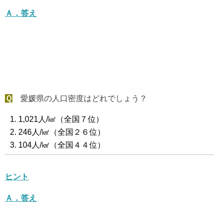
Ａ．答え
Ｑ
愛媛県の人口密度はどれでしょう？
1,021人/㎢（全国７位）
246人/㎢（全国２６位）
104人/㎢（全国４４位）
ヒント
Ａ．答え