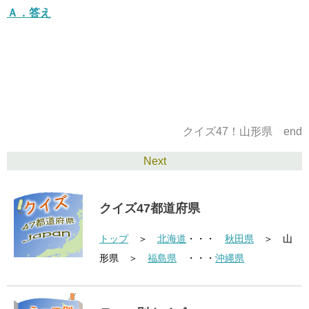
Ａ．
答え
クイズ47！山形県 end
Next
クイズ47都道府県
トップ
＞
北海道
・・・
秋田県
＞ 山
形県 ＞
福島県
・・・
沖縄県