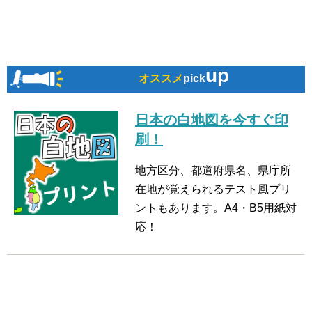
up
オススメ
pick
日本の白地図を今すぐ印
刷！
地方区分、都道府県名、県庁所
在地が覚えられるテスト風プリ
ントもあります。A4・B5用紙対
応！