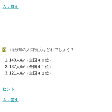
Ａ．答え
Ｑ
山形県の人口密度はどれでしょう？
140人/㎢（全国４０位）
137人/㎢（全国４１位）
121人/㎢（全国４２位）
ヒント
Ａ．答え