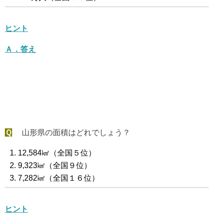
ヒント
Ａ．答え
Ｑ
山形県の面積はどれでしょう？
12,584㎢（全国５位）
9,323㎢（全国９位）
7,282㎢（全国１６位）
ヒント