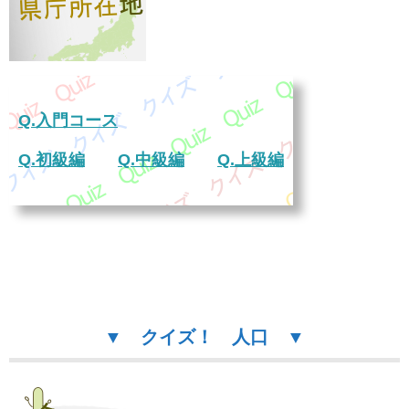
Q.入門コース
Q.初級編
Q.中級編
Q.上級編
▼
クイズ！ 人口 ▼