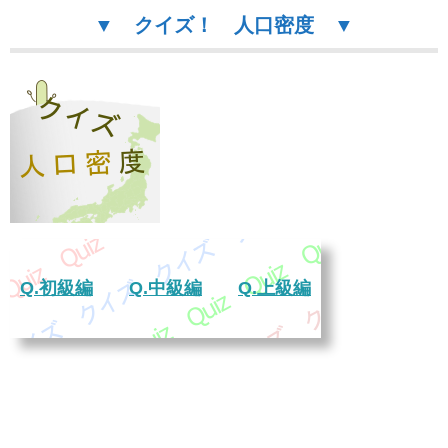
▼
クイズ！ 人口密度 ▼
Q.初級編
Q.中級編
Q.上級編