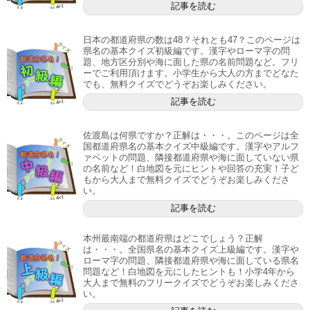
記事を読む
日本の都道府県の数は48？それとも47？このページは
県名の基本クイズ初級編です。漢字やローマ字の問
題、地方区分別や海に面した県の名前問題など。フリ
ーでご利用頂けます。小学生から大人の方までどなた
でも、無料クイズでどうぞお楽しみください。
記事を読む
佐渡島は何県ですか？正解は・・・。このページは全
国都道府県名の基本クイズ中級編です。漢字やアルフ
ァベットの問題、隣接都道府県や海に面していない県
の名前など！白地図を元にヒントや回答の充実！子ど
もから大人まで無料クイズでどうぞお楽しみくださ
い。
記事を読む
本州最南端の都道府県はどこでしょう？正解
は・・・。全国県名の基本クイズ上級編です。漢字や
ローマ字の問題、隣接都道府県や海に面している県名
問題など！白地図を元にしたヒントも！小学4年から
大人まで無料のフリークイズでどうぞお楽しみくださ
い。