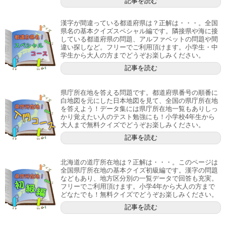
記事を読む
漢字が間違っている都道府県は？正解は・・・。全国
県名の基本クイズスペシャル編です。隣接県や海に接
している都道府県の問題、アルファベットの問題や間
違い探しなど。フリーでご利用頂けます。小学生・中
学生から大人の方までどうぞお楽しみください。
記事を読む
県庁所在地を答える問題です。都道府県番号の順番に
白地図を元にした日本地図を見て、全国の県庁所在地
を答えよう！データ集には県庁所在地一覧もありしっ
かり覚えたい人のテスト勉強にも！小学校4年生から
大人まで無料クイズでどうぞお楽しみください。
記事を読む
北海道の道庁所在地は？正解は・・・。このページは
全国県庁所在地の基本クイズ初級編です。漢字の問題
などもあり、地方区分別の一覧データで回答も充実。
フリーでご利用頂けます。小学4年から大人の方まで
どなたでも！無料クイズでどうぞお楽しみください。
記事を読む