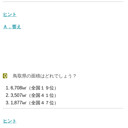
ヒント
Ａ．答え
Ｑ
鳥取県の面積はどれでしょう？
6,708㎢（全国１９位）
3,507㎢（全国４１位）
1,877㎢（全国４７位）
ヒント