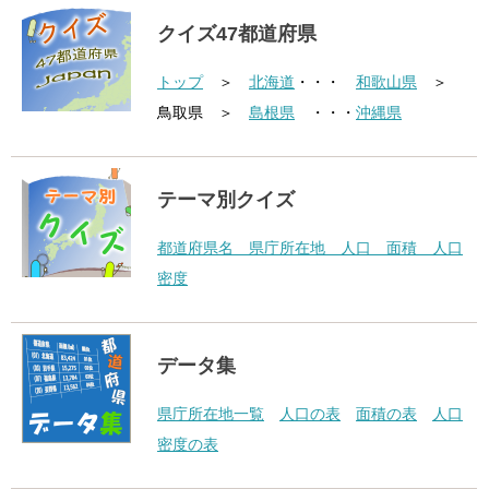
クイズ47都道府県
トップ
＞
北海道
・・・
和歌山県
＞
鳥取県 ＞
島根県
・・・
沖縄県
テーマ別クイズ
都道府県名 県庁所在地 人口 面積 人口
密度
データ集
県庁所在地一覧
人口の表
面積の表
人口
密度の表