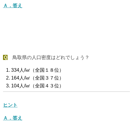
Ａ．答え
Ｑ
鳥取県の人口密度はどれでしょう？
334人/㎢（全国１８位）
164人/㎢（全国３７位）
104人/㎢（全国４３位）
ヒント
Ａ．答え