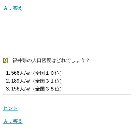
Ａ．答え
Ｑ
福井県の人口密度はどれでしょう？
566人/㎢（全国１０位）
189人/㎢（全国３１位）
156人/㎢（全国３８位）
ヒント
Ａ．答え