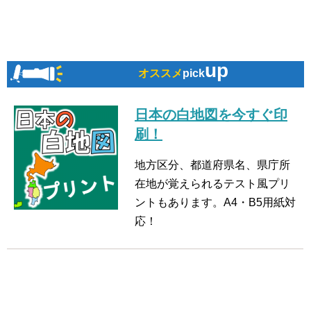
up
オススメ
pick
日本の白地図を今すぐ印
刷！
地方区分、都道府県名、県庁所
在地が覚えられるテスト風プリ
ントもあります。A4・B5用紙対
応！