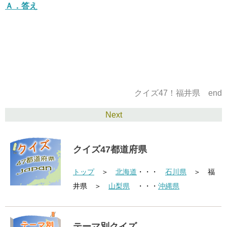
Ａ．
答え
クイズ47！福井県 end
Next
クイズ47都道府県
トップ
＞
北海道
・・・
石川県
＞ 福
井県 ＞
山梨県
・・・
沖縄県
テーマ別クイズ