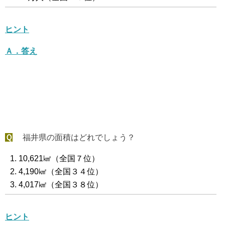
ヒント
Ａ．答え
Ｑ
福井県の面積はどれでしょう？
10,621㎢（全国７位）
4,190㎢（全国３４位）
4,017㎢（全国３８位）
ヒント