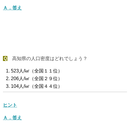
Ａ．答え
Ｑ
高知県の人口密度はどれでしょう？
523人/㎢（全国１１位）
206人/㎢（全国２９位）
104人/㎢（全国４４位）
ヒント
Ａ．答え