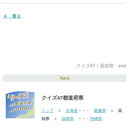
Ａ．
答え
クイズ47！高知県 end
Next
クイズ47都道府県
トップ
＞
北海道
・・・
愛媛県
＞ 高
知県 ＞
福岡県
・・・
沖縄県