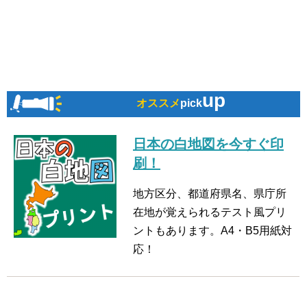
up
オススメ
pick
日本の白地図を今すぐ印
刷！
地方区分、都道府県名、県庁所
在地が覚えられるテスト風プリ
ントもあります。A4・B5用紙対
応！