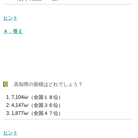
ヒント
Ａ．答え
Ｑ
高知県の面積はどれでしょう？
7,104㎢（全国１８位）
4,147㎢（全国３６位）
1,877㎢（全国４７位）
ヒント