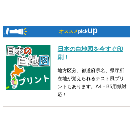
up
オススメ
pick
日本の白地図を今すぐ印
刷！
地方区分、都道府県名、県庁所
在地が覚えられるテスト風プリ
ントもあります。A4・B5用紙対
応！