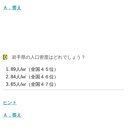
Ａ．答え
Ｑ
岩手県の人口密度はどれでしょう？
89人/㎢（全国４５位）
84人/㎢（全国４６位）
65人/㎢（全国４７位）
ヒント
Ａ．答え