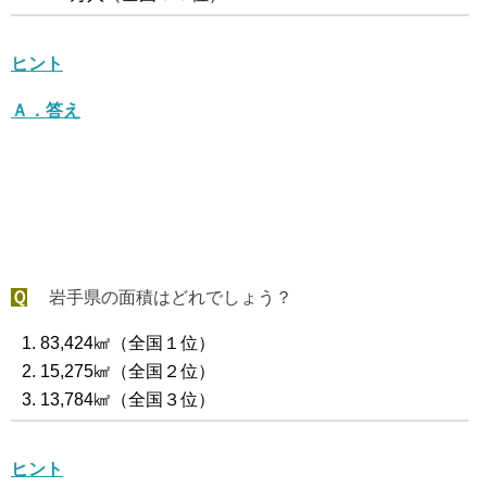
ヒント
Ａ．答え
Ｑ
岩手県の面積はどれでしょう？
83,424㎢（全国１位）
15,275㎢（全国２位）
13,784㎢（全国３位）
ヒント