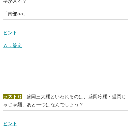
字が入る？
「南部○○」
ヒント
Ａ．
答え
ラストＱ
盛岡三大麺といわれるのは、盛岡冷麺・盛岡じ
ゃじゃ麺、あと一つはなんでしょう？
ヒント