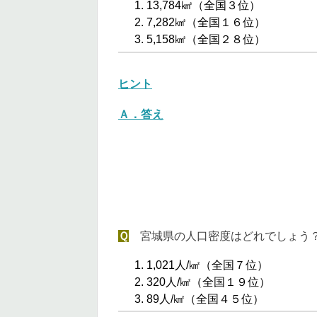
13,784㎢（全国３位）
7,282㎢（全国１６位）
5,158㎢（全国２８位）
ヒント
Ａ．答え
Ｑ
宮城県の人口密度はどれでしょう
1,021人/㎢（全国７位）
320人/㎢（全国１９位）
89人/㎢（全国４５位）