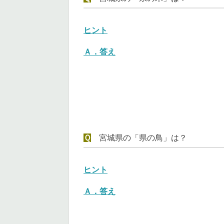
ヒント
Ａ．
答え
Ｑ
宮城県の「県の鳥」は？
ヒント
Ａ．
答え