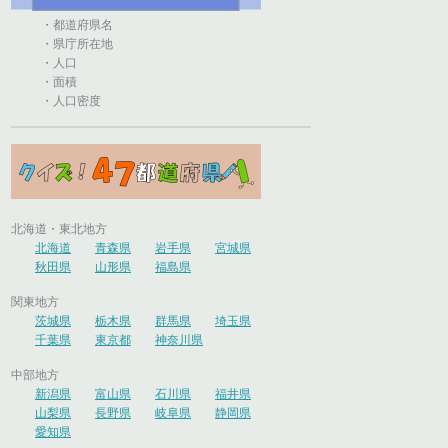
・都道府県名
・県庁所在地
・人口
・面積
・人口密度
北海道・東北地方
北海道
青森県
岩手県
宮城県
秋田県
山形県
福島県
関東地方
茨城県
栃木県
群馬県
埼玉県
千葉県
東京都
神奈川県
中部地方
新潟県
富山県
石川県
福井県
山梨県
長野県
岐阜県
静岡県
愛知県