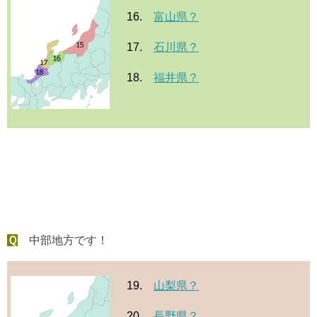
16.
富山県？
17.
石川県？
18.
福井県？
Ｑ
中部地方です！
19.
山梨県？
20.
長野県？