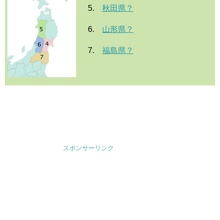
5.
秋田県？
6.
山形県？
7.
福島県？
スポンサーリンク