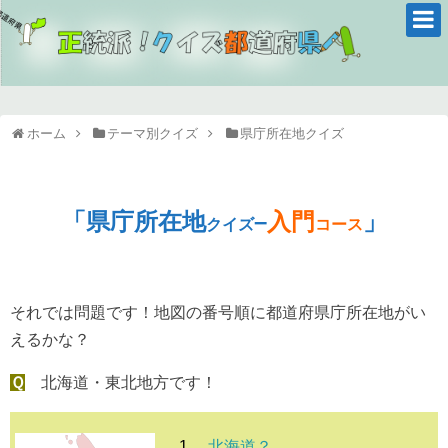
ホーム
テーマ別クイズ
県庁所在地クイズ
「県庁所在地
–
入門
」
クイズ
コース
それでは問題です！地図の番号順に都道府県庁所在地がい
えるかな？
Ｑ
北海道・東北地方です！
1.
北海道？