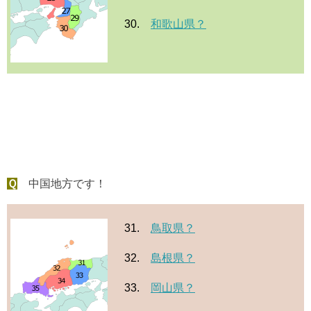
30.
和歌山県？
Ｑ
中国地方です！
31.
鳥取県？
32.
島根県？
33.
岡山県？