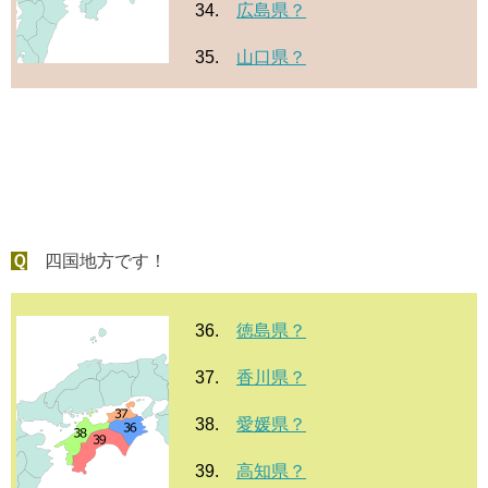
34.
広島県？
35.
山口県？
Ｑ
四国地方です！
36.
徳島県？
37.
香川県？
38.
愛媛県？
39.
高知県？