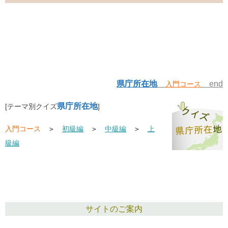
県庁所在地
end
入門コース
県庁所在地
[テーマ別クイズ
]
入門コース
＞
初級編
＞
中級編
＞
上
級編
サイトのご案内