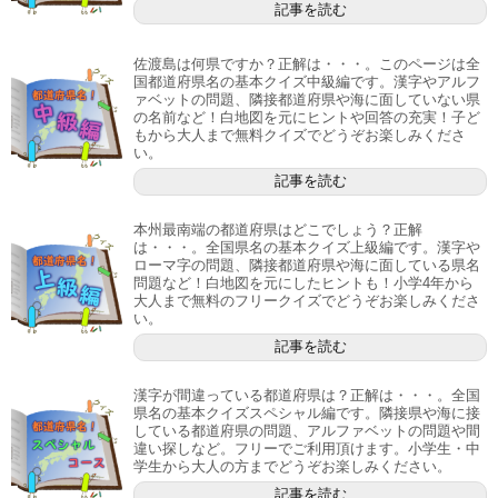
記事を読む
佐渡島は何県ですか？正解は・・・。このページは全
国都道府県名の基本クイズ中級編です。漢字やアルフ
ァベットの問題、隣接都道府県や海に面していない県
の名前など！白地図を元にヒントや回答の充実！子ど
もから大人まで無料クイズでどうぞお楽しみくださ
い。
記事を読む
本州最南端の都道府県はどこでしょう？正解
は・・・。全国県名の基本クイズ上級編です。漢字や
ローマ字の問題、隣接都道府県や海に面している県名
問題など！白地図を元にしたヒントも！小学4年から
大人まで無料のフリークイズでどうぞお楽しみくださ
い。
記事を読む
漢字が間違っている都道府県は？正解は・・・。全国
県名の基本クイズスペシャル編です。隣接県や海に接
している都道府県の問題、アルファベットの問題や間
違い探しなど。フリーでご利用頂けます。小学生・中
学生から大人の方までどうぞお楽しみください。
記事を読む