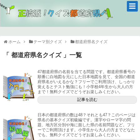
ホーム
テーマ別クイズ
都道府県名クイズ
「 都道府県名クイズ 」一覧
47都道府県の名前を当てる問題です。都道府県番号の
順番に白地図を元にした日本地図を見て、全国の都道
府県名がいえるかな？フリーでご利用頂け、しっかり
覚えるとテスト勉強にも！小学校4年生から大人の方
まで！無料クイズでどうぞお楽しみください。
記事を読む
日本の都道府県の数は48？それとも47？このページは
県名の基本クイズ初級編です。漢字やローマ字の問
題、地方区分別や海に面した県の名前問題など。フリ
ーでご利用頂けます。小学生から大人の方までどなた
でも、無料クイズでどうぞお楽しみください。