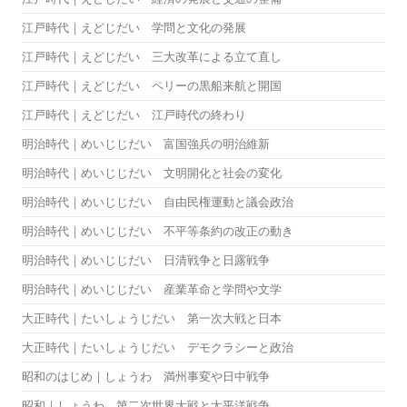
江戸時代｜えどじだい 学問と文化の発展
江戸時代｜えどじだい 三大改革による立て直し
江戸時代｜えどじだい ペリーの黒船来航と開国
江戸時代｜えどじだい 江戸時代の終わり
明治時代｜めいじじだい 富国強兵の明治維新
明治時代｜めいじじだい 文明開化と社会の変化
明治時代｜めいじじだい 自由民権運動と議会政治
明治時代｜めいじじだい 不平等条約の改正の動き
明治時代｜めいじじだい 日清戦争と日露戦争
明治時代｜めいじじだい 産業革命と学問や文学
大正時代｜たいしょうじだい 第一次大戦と日本
大正時代｜たいしょうじだい デモクラシーと政治
昭和のはじめ｜しょうわ 満州事変や日中戦争
昭和｜しょうわ 第二次世界大戦と太平洋戦争