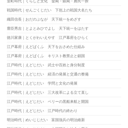
室町時代｜くらしと文化 金閣・銀閣・農民一揆
戦国時代｜せんごくじだい 下剋上の戦国大名たち
織田信長｜おだのぶなが 天下統一をめざす
豊臣秀吉｜とよとみひでよし 天下統一をはたす
徳川家康｜とくがわいえやす 江戸幕府をひらく
江戸幕府｜えどばくふ 天下をおさめた仕組み
江戸幕府｜えどばくふ キリスト教禁止と鎖国
江戸時代｜えどじだい 武士や百姓と身分制度
江戸時代｜えどじだい 経済の発展と交通の整備
江戸時代｜えどじだい 学問と文化の発展
江戸時代｜えどじだい 三大改革による立て直し
江戸時代｜えどじだい ペリーの黒船来航と開国
江戸時代｜えどじだい 江戸時代の終わり
明治時代｜めいじじだい 富国強兵の明治維新