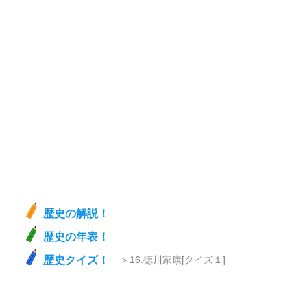
歴史の解説！
歴史の年表！
歴史クイズ！
＞16.徳川家康[クイズ１]