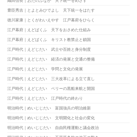
織田信長｜おだのぶなが 天下統一をめざす
豊臣秀吉｜とよとみひでよし 天下統一をはたす
徳川家康｜とくがわいえやす 江戸幕府をひらく
江戸幕府｜えどばくふ 天下をおさめた仕組み
江戸幕府｜えどばくふ キリスト教禁止と鎖国
江戸時代｜えどじだい 武士や百姓と身分制度
江戸時代｜えどじだい 経済の発展と交通の整備
江戸時代｜えどじだい 学問と文化の発展
江戸時代｜えどじだい 三大改革による立て直し
江戸時代｜えどじだい ペリーの黒船来航と開国
江戸時代｜えどじだい 江戸時代の終わり
明治時代｜めいじじだい 富国強兵の明治維新
明治時代｜めいじじだい 文明開化と社会の変化
明治時代｜めいじじだい 自由民権運動と議会政治