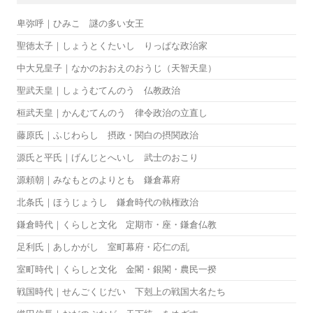
卑弥呼｜ひみこ 謎の多い女王
聖徳太子｜しょうとくたいし りっぱな政治家
中大兄皇子｜なかのおおえのおうじ（天智天皇）
聖武天皇｜しょうむてんのう 仏教政治
桓武天皇｜かんむてんのう 律令政治の立直し
藤原氏｜ふじわらし 摂政・関白の摂関政治
源氏と平氏｜げんじとへいし 武士のおこり
源頼朝｜みなもとのよりとも 鎌倉幕府
北条氏｜ほうじょうし 鎌倉時代の執権政治
鎌倉時代｜くらしと文化 定期市・座・鎌倉仏教
足利氏｜あしかがし 室町幕府・応仁の乱
室町時代｜くらしと文化 金閣・銀閣・農民一揆
戦国時代｜せんごくじだい 下剋上の戦国大名たち