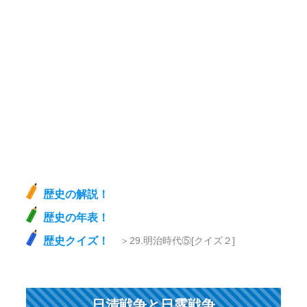
歴史の解説！
歴史の年表！
歴史クイズ！
＞29.明治時代⑤[クイズ２]
日清戦争と日露戦争