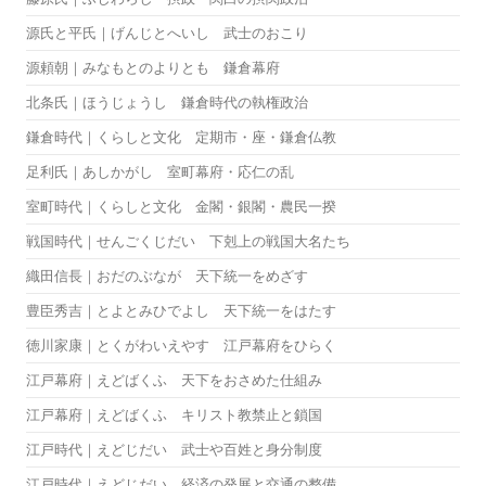
源氏と平氏｜げんじとへいし 武士のおこり
源頼朝｜みなもとのよりとも 鎌倉幕府
北条氏｜ほうじょうし 鎌倉時代の執権政治
鎌倉時代｜くらしと文化 定期市・座・鎌倉仏教
足利氏｜あしかがし 室町幕府・応仁の乱
室町時代｜くらしと文化 金閣・銀閣・農民一揆
戦国時代｜せんごくじだい 下剋上の戦国大名たち
織田信長｜おだのぶなが 天下統一をめざす
豊臣秀吉｜とよとみひでよし 天下統一をはたす
徳川家康｜とくがわいえやす 江戸幕府をひらく
江戸幕府｜えどばくふ 天下をおさめた仕組み
江戸幕府｜えどばくふ キリスト教禁止と鎖国
江戸時代｜えどじだい 武士や百姓と身分制度
江戸時代｜えどじだい 経済の発展と交通の整備