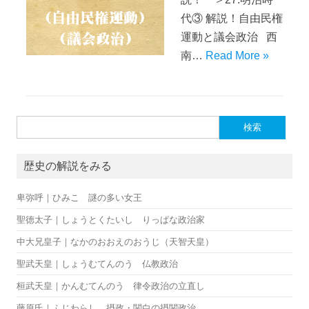
代③ 解説！自由民権
運動と議会政治 西
南…
Read More »
検索:
歴史の解説をみる
卑弥呼｜ひみこ 謎の多い女王
聖徳太子｜しょうとくたいし りっぱな政治家
中大兄皇子｜なかのおおえのおうじ（天智天皇）
聖武天皇｜しょうむてんのう 仏教政治
桓武天皇｜かんむてんのう 律令政治の立直し
藤原氏｜ふじわらし 摂政・関白の摂関政治