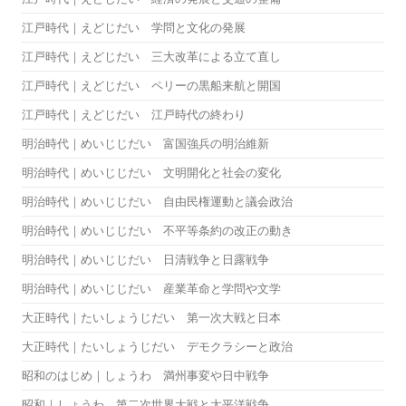
江戸時代｜えどじだい 学問と文化の発展
江戸時代｜えどじだい 三大改革による立て直し
江戸時代｜えどじだい ペリーの黒船来航と開国
江戸時代｜えどじだい 江戸時代の終わり
明治時代｜めいじじだい 富国強兵の明治維新
明治時代｜めいじじだい 文明開化と社会の変化
明治時代｜めいじじだい 自由民権運動と議会政治
明治時代｜めいじじだい 不平等条約の改正の動き
明治時代｜めいじじだい 日清戦争と日露戦争
明治時代｜めいじじだい 産業革命と学問や文学
大正時代｜たいしょうじだい 第一次大戦と日本
大正時代｜たいしょうじだい デモクラシーと政治
昭和のはじめ｜しょうわ 満州事変や日中戦争
昭和｜しょうわ 第二次世界大戦と太平洋戦争