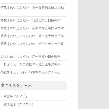
治時代｜めいじじだい 不平等条約の改正の動
治時代｜めいじじだい 日清戦争と日露戦争
治時代｜めいじじだい 産業革命と学問や文学
正時代｜たいしょうじだい 第一次大戦と日本
正時代｜たいしょうじだい デモクラシーと政
和のはじめ｜しょうわ 満州事変や日中戦争
和｜しょうわ 第二次世界大戦と太平洋戦争
和の戦争｜しょうわ 戦争中の人々のくらし
歴史クイズをえらぶ
・・卑弥呼（クイズ）
・・聖徳太子（クイズ１）