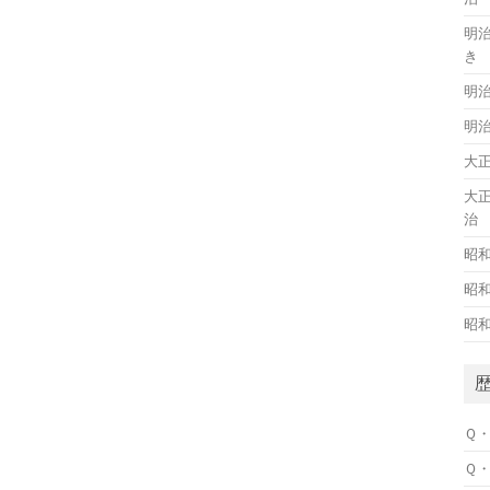
明
き
明
明
大
大
治
昭
昭
昭
Ｑ
Ｑ