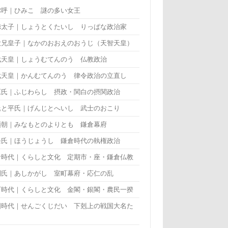
弥呼｜ひみこ 謎の多い女王
徳太子｜しょうとくたいし りっぱな政治家
大兄皇子｜なかのおおえのおうじ（天智天皇）
武天皇｜しょうむてんのう 仏教政治
武天皇｜かんむてんのう 律令政治の立直し
原氏｜ふじわらし 摂政・関白の摂関政治
氏と平氏｜げんじとへいし 武士のおこり
頼朝｜みなもとのよりとも 鎌倉幕府
条氏｜ほうじょうし 鎌倉時代の執権政治
倉時代｜くらしと文化 定期市・座・鎌倉仏教
利氏｜あしかがし 室町幕府・応仁の乱
町時代｜くらしと文化 金閣・銀閣・農民一揆
国時代｜せんごくじだい 下剋上の戦国大名た