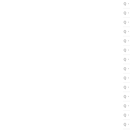
Ｑ
Ｑ
Ｑ
Ｑ
Ｑ
Ｑ
Ｑ
Ｑ
Ｑ
Ｑ
Ｑ
Ｑ
Ｑ
Ｑ