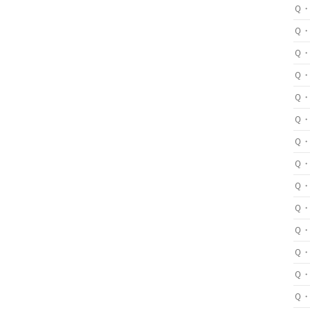
Ｑ
Ｑ
Ｑ
Ｑ
Ｑ
Ｑ
Ｑ
Ｑ
Ｑ
Ｑ
Ｑ
Ｑ
Ｑ
Ｑ