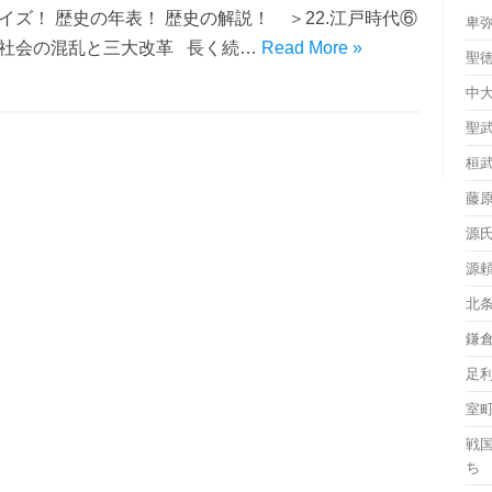
イズ！ 歴史の年表！ 歴史の解説！ ＞22.江戸時代⑥
卑
社会の混乱と三大改革 長く続…
Read More »
聖
中
聖
桓
藤
源
源
北
鎌
足
室
戦
ち