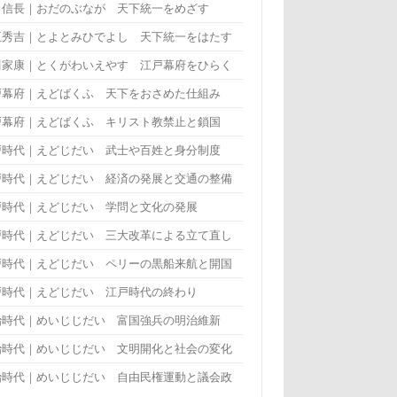
田信長｜おだのぶなが 天下統一をめざす
臣秀吉｜とよとみひでよし 天下統一をはたす
川家康｜とくがわいえやす 江戸幕府をひらく
戸幕府｜えどばくふ 天下をおさめた仕組み
戸幕府｜えどばくふ キリスト教禁止と鎖国
戸時代｜えどじだい 武士や百姓と身分制度
戸時代｜えどじだい 経済の発展と交通の整備
戸時代｜えどじだい 学問と文化の発展
戸時代｜えどじだい 三大改革による立て直し
戸時代｜えどじだい ペリーの黒船来航と開国
戸時代｜えどじだい 江戸時代の終わり
治時代｜めいじじだい 富国強兵の明治維新
治時代｜めいじじだい 文明開化と社会の変化
治時代｜めいじじだい 自由民権運動と議会政