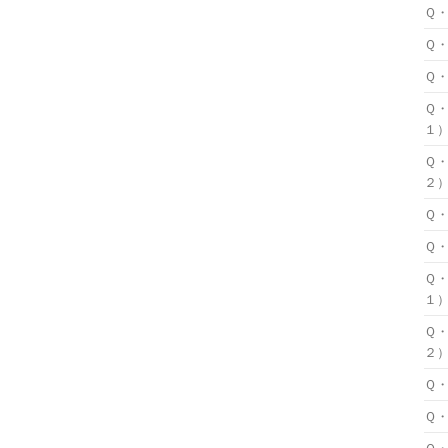
Ｑ
Ｑ
Ｑ
Ｑ
１
Ｑ
２
Ｑ
Ｑ
Ｑ
１
Ｑ
２
Ｑ
Ｑ