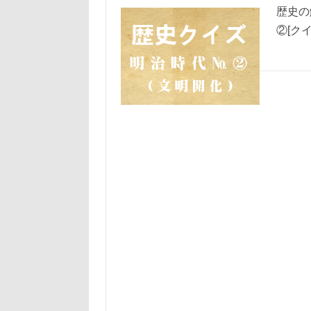
歴史の
②[ク