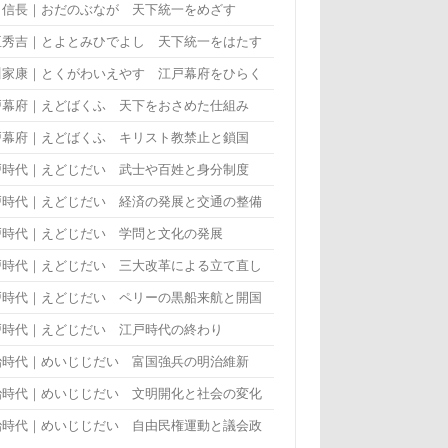
田信長｜おだのぶなが 天下統一をめざす
臣秀吉｜とよとみひでよし 天下統一をはたす
川家康｜とくがわいえやす 江戸幕府をひらく
戸幕府｜えどばくふ 天下をおさめた仕組み
戸幕府｜えどばくふ キリスト教禁止と鎖国
戸時代｜えどじだい 武士や百姓と身分制度
戸時代｜えどじだい 経済の発展と交通の整備
戸時代｜えどじだい 学問と文化の発展
戸時代｜えどじだい 三大改革による立て直し
戸時代｜えどじだい ペリーの黒船来航と開国
戸時代｜えどじだい 江戸時代の終わり
治時代｜めいじじだい 富国強兵の明治維新
治時代｜めいじじだい 文明開化と社会の変化
治時代｜めいじじだい 自由民権運動と議会政