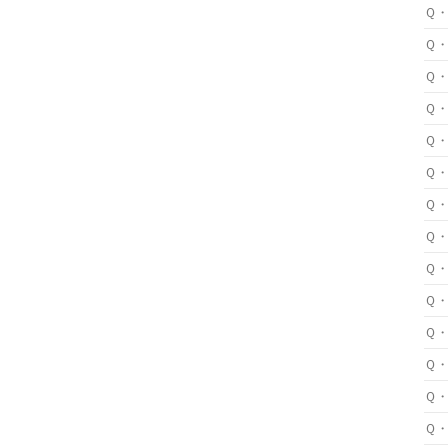
Ｑ
Ｑ
Ｑ
Ｑ
Ｑ
Ｑ
Ｑ
Ｑ
Ｑ
Ｑ
Ｑ
Ｑ
Ｑ
Ｑ