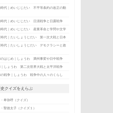
治時代｜めいじじだい 不平等条約の改正の動
治時代｜めいじじだい 日清戦争と日露戦争
治時代｜めいじじだい 産業革命と学問や文学
正時代｜たいしょうじだい 第一次大戦と日本
正時代｜たいしょうじだい デモクラシーと政
和のはじめ｜しょうわ 満州事変や日中戦争
和｜しょうわ 第二次世界大戦と太平洋戦争
和の戦争｜しょうわ 戦争中の人々のくらし
歴史クイズをえらぶ
・・卑弥呼（クイズ）
・・聖徳太子（クイズ１）