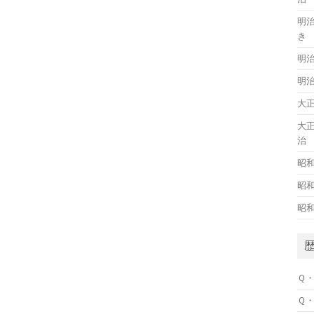
明
き
明
明
大
大
治
昭
昭
昭
Ｑ
Ｑ