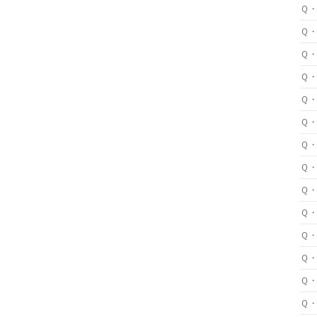
Ｑ
Ｑ
Ｑ
Ｑ
Ｑ
Ｑ
Ｑ
Ｑ
Ｑ
Ｑ
Ｑ
Ｑ
Ｑ
Ｑ