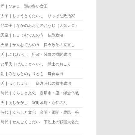
弥呼｜ひみこ 謎の多い女王
徳太子｜しょうとくたいし りっぱな政治家
大兄皇子｜なかのおおえのおうじ（天智天皇）
武天皇｜しょうむてんのう 仏教政治
武天皇｜かんむてんのう 律令政治の立直し
原氏｜ふじわらし 摂政・関白の摂関政治
氏と平氏｜げんじとへいし 武士のおこり
頼朝｜みなもとのよりとも 鎌倉幕府
条氏｜ほうじょうし 鎌倉時代の執権政治
倉時代｜くらしと文化 定期市・座・鎌倉仏教
利氏｜あしかがし 室町幕府・応仁の乱
町時代｜くらしと文化 金閣・銀閣・農民一揆
国時代｜せんごくじだい 下剋上の戦国大名た