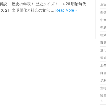
解説！ 歴史の年表！ 歴史クイズ！ ＞26.明治時代
卑
イズ２] 文明開化と社会の変化 …
Read More »
聖
中
聖
桓
藤
源
源
北
鎌
足
室
戦
ち