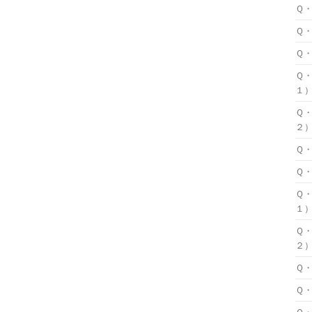
Ｑ
Ｑ
Ｑ
Ｑ
１
Ｑ
２
Ｑ
Ｑ
Ｑ
１
Ｑ
２
Ｑ
Ｑ