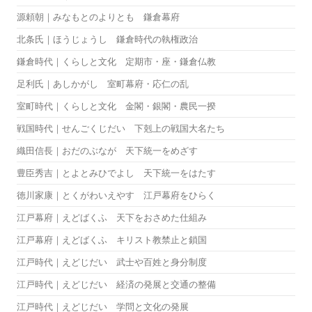
源頼朝｜みなもとのよりとも 鎌倉幕府
北条氏｜ほうじょうし 鎌倉時代の執権政治
鎌倉時代｜くらしと文化 定期市・座・鎌倉仏教
足利氏｜あしかがし 室町幕府・応仁の乱
室町時代｜くらしと文化 金閣・銀閣・農民一揆
戦国時代｜せんごくじだい 下剋上の戦国大名たち
織田信長｜おだのぶなが 天下統一をめざす
豊臣秀吉｜とよとみひでよし 天下統一をはたす
徳川家康｜とくがわいえやす 江戸幕府をひらく
江戸幕府｜えどばくふ 天下をおさめた仕組み
江戸幕府｜えどばくふ キリスト教禁止と鎖国
江戸時代｜えどじだい 武士や百姓と身分制度
江戸時代｜えどじだい 経済の発展と交通の整備
江戸時代｜えどじだい 学問と文化の発展