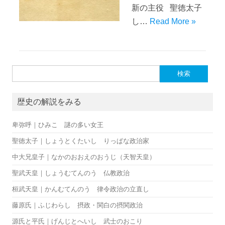
新の主役 聖徳太子
し…
Read More »
検索:
歴史の解説をみる
卑弥呼｜ひみこ 謎の多い女王
聖徳太子｜しょうとくたいし りっぱな政治家
中大兄皇子｜なかのおおえのおうじ（天智天皇）
聖武天皇｜しょうむてんのう 仏教政治
桓武天皇｜かんむてんのう 律令政治の立直し
藤原氏｜ふじわらし 摂政・関白の摂関政治
源氏と平氏｜げんじとへいし 武士のおこり