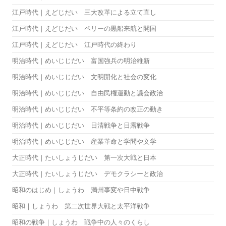
江戸時代｜えどじだい 三大改革による立て直し
江戸時代｜えどじだい ペリーの黒船来航と開国
江戸時代｜えどじだい 江戸時代の終わり
明治時代｜めいじじだい 富国強兵の明治維新
明治時代｜めいじじだい 文明開化と社会の変化
明治時代｜めいじじだい 自由民権運動と議会政治
明治時代｜めいじじだい 不平等条約の改正の動き
明治時代｜めいじじだい 日清戦争と日露戦争
明治時代｜めいじじだい 産業革命と学問や文学
大正時代｜たいしょうじだい 第一次大戦と日本
大正時代｜たいしょうじだい デモクラシーと政治
昭和のはじめ｜しょうわ 満州事変や日中戦争
昭和｜しょうわ 第二次世界大戦と太平洋戦争
昭和の戦争｜しょうわ 戦争中の人々のくらし