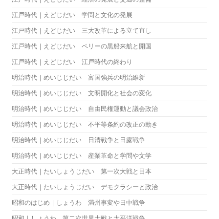
江戸時代｜えどじだい 学問と文化の発展
江戸時代｜えどじだい 三大改革による立て直し
江戸時代｜えどじだい ペリーの黒船来航と開国
江戸時代｜えどじだい 江戸時代の終わり
明治時代｜めいじじだい 富国強兵の明治維新
明治時代｜めいじじだい 文明開化と社会の変化
明治時代｜めいじじだい 自由民権運動と議会政治
明治時代｜めいじじだい 不平等条約の改正の動き
明治時代｜めいじじだい 日清戦争と日露戦争
明治時代｜めいじじだい 産業革命と学問や文学
大正時代｜たいしょうじだい 第一次大戦と日本
大正時代｜たいしょうじだい デモクラシーと政治
昭和のはじめ｜しょうわ 満州事変や日中戦争
昭和｜しょうわ 第二次世界大戦と太平洋戦争