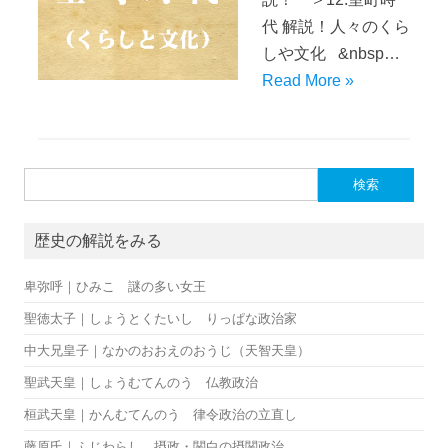
代 解説！人々のくら
しや文化 &nbsp…
Read More »
検索:
歴史の解説をみる
卑弥呼｜ひみこ 謎の多い女王
聖徳太子｜しょうとくたいし りっぱな政治家
中大兄皇子｜なかのおおえのおうじ（天智天皇）
聖武天皇｜しょうむてんのう 仏教政治
桓武天皇｜かんむてんのう 律令政治の立直し
藤原氏｜ふじわらし 摂政・関白の摂関政治