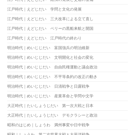
江戸時代｜えどじだい 学問と文化の発展
江戸時代｜えどじだい 三大改革による立て直し
江戸時代｜えどじだい ペリーの黒船来航と開国
江戸時代｜えどじだい 江戸時代の終わり
明治時代｜めいじじだい 富国強兵の明治維新
明治時代｜めいじじだい 文明開化と社会の変化
明治時代｜めいじじだい 自由民権運動と議会政治
明治時代｜めいじじだい 不平等条約の改正の動き
明治時代｜めいじじだい 日清戦争と日露戦争
明治時代｜めいじじだい 産業革命と学問や文学
大正時代｜たいしょうじだい 第一次大戦と日本
大正時代｜たいしょうじだい デモクラシーと政治
昭和のはじめ｜しょうわ 満州事変や日中戦争
昭和｜しょうわ 第二次世界大戦と太平洋戦争