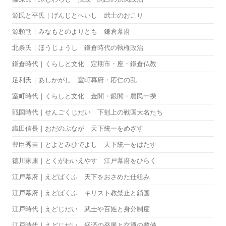
源氏と平氏｜げんじとへいし 武士のおこり
源頼朝｜みなもとのよりとも 鎌倉幕府
北条氏｜ほうじょうし 鎌倉時代の執権政治
鎌倉時代｜くらしと文化 定期市・座・鎌倉仏教
足利氏｜あしかがし 室町幕府・応仁の乱
室町時代｜くらしと文化 金閣・銀閣・農民一揆
戦国時代｜せんごくじだい 下剋上の戦国大名たち
織田信長｜おだのぶなが 天下統一をめざす
豊臣秀吉｜とよとみひでよし 天下統一をはたす
徳川家康｜とくがわいえやす 江戸幕府をひらく
江戸幕府｜えどばくふ 天下をおさめた仕組み
江戸幕府｜えどばくふ キリスト教禁止と鎖国
江戸時代｜えどじだい 武士や百姓と身分制度
江戸時代｜えどじだい 経済の発展と交通の整備