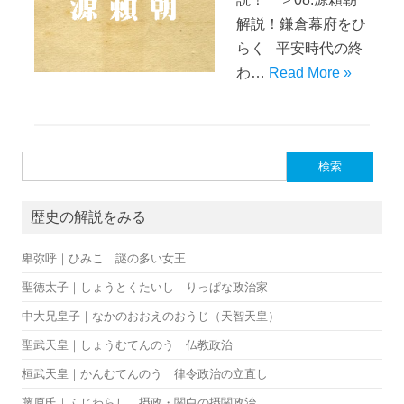
解説！鎌倉幕府をひ
らく 平安時代の終
わ…
Read More »
検索:
歴史の解説をみる
卑弥呼｜ひみこ 謎の多い女王
聖徳太子｜しょうとくたいし りっぱな政治家
中大兄皇子｜なかのおおえのおうじ（天智天皇）
聖武天皇｜しょうむてんのう 仏教政治
桓武天皇｜かんむてんのう 律令政治の立直し
藤原氏｜ふじわらし 摂政・関白の摂関政治