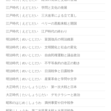
江戸時代｜えどじだい 学問と文化の発展
江戸時代｜えどじだい 三大改革による立て直し
江戸時代｜えどじだい ペリーの黒船来航と開国
江戸時代｜えどじだい 江戸時代の終わり
明治時代｜めいじじだい 富国強兵の明治維新
明治時代｜めいじじだい 文明開化と社会の変化
明治時代｜めいじじだい 自由民権運動と議会政治
明治時代｜めいじじだい 不平等条約の改正の動き
明治時代｜めいじじだい 日清戦争と日露戦争
明治時代｜めいじじだい 産業革命と学問や文学
大正時代｜たいしょうじだい 第一次大戦と日本
大正時代｜たいしょうじだい デモクラシーと政治
昭和のはじめ｜しょうわ 満州事変や日中戦争
昭和｜しょうわ 第二次世界大戦と太平洋戦争