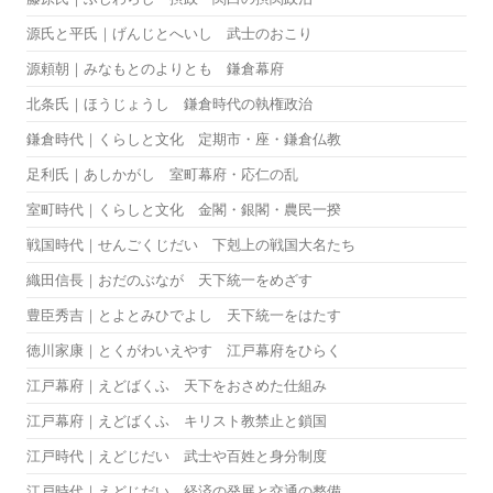
源氏と平氏｜げんじとへいし 武士のおこり
源頼朝｜みなもとのよりとも 鎌倉幕府
北条氏｜ほうじょうし 鎌倉時代の執権政治
鎌倉時代｜くらしと文化 定期市・座・鎌倉仏教
足利氏｜あしかがし 室町幕府・応仁の乱
室町時代｜くらしと文化 金閣・銀閣・農民一揆
戦国時代｜せんごくじだい 下剋上の戦国大名たち
織田信長｜おだのぶなが 天下統一をめざす
豊臣秀吉｜とよとみひでよし 天下統一をはたす
徳川家康｜とくがわいえやす 江戸幕府をひらく
江戸幕府｜えどばくふ 天下をおさめた仕組み
江戸幕府｜えどばくふ キリスト教禁止と鎖国
江戸時代｜えどじだい 武士や百姓と身分制度
江戸時代｜えどじだい 経済の発展と交通の整備