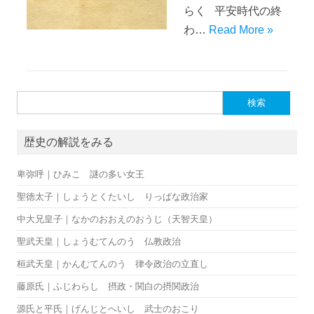
らく 平安時代の終
わ…
Read More »
検索:
歴史の解説をみる
卑弥呼｜ひみこ 謎の多い女王
聖徳太子｜しょうとくたいし りっぱな政治家
中大兄皇子｜なかのおおえのおうじ（天智天皇）
聖武天皇｜しょうむてんのう 仏教政治
桓武天皇｜かんむてんのう 律令政治の立直し
藤原氏｜ふじわらし 摂政・関白の摂関政治
源氏と平氏｜げんじとへいし 武士のおこり