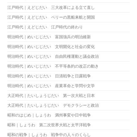
江戸時代｜えどじだい 三大改革による立て直し
江戸時代｜えどじだい ペリーの黒船来航と開国
江戸時代｜えどじだい 江戸時代の終わり
明治時代｜めいじじだい 富国強兵の明治維新
明治時代｜めいじじだい 文明開化と社会の変化
明治時代｜めいじじだい 自由民権運動と議会政治
明治時代｜めいじじだい 不平等条約の改正の動き
明治時代｜めいじじだい 日清戦争と日露戦争
明治時代｜めいじじだい 産業革命と学問や文学
大正時代｜たいしょうじだい 第一次大戦と日本
大正時代｜たいしょうじだい デモクラシーと政治
昭和のはじめ｜しょうわ 満州事変や日中戦争
昭和｜しょうわ 第二次世界大戦と太平洋戦争
昭和の戦争｜しょうわ 戦争中の人々のくらし