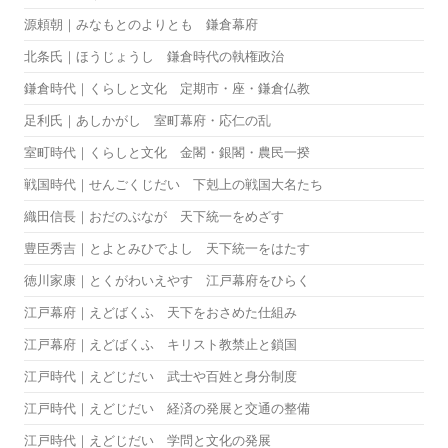
源頼朝｜みなもとのよりとも 鎌倉幕府
北条氏｜ほうじょうし 鎌倉時代の執権政治
鎌倉時代｜くらしと文化 定期市・座・鎌倉仏教
足利氏｜あしかがし 室町幕府・応仁の乱
室町時代｜くらしと文化 金閣・銀閣・農民一揆
戦国時代｜せんごくじだい 下剋上の戦国大名たち
織田信長｜おだのぶなが 天下統一をめざす
豊臣秀吉｜とよとみひでよし 天下統一をはたす
徳川家康｜とくがわいえやす 江戸幕府をひらく
江戸幕府｜えどばくふ 天下をおさめた仕組み
江戸幕府｜えどばくふ キリスト教禁止と鎖国
江戸時代｜えどじだい 武士や百姓と身分制度
江戸時代｜えどじだい 経済の発展と交通の整備
江戸時代｜えどじだい 学問と文化の発展