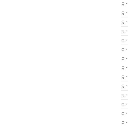
Ｑ
Ｑ
Ｑ
Ｑ
Ｑ
Ｑ
Ｑ
Ｑ
Ｑ
Ｑ
Ｑ
Ｑ
Ｑ
Ｑ