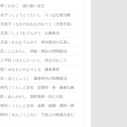
弥呼｜ひみこ 謎の多い女王
徳太子｜しょうとくたいし りっぱな政治家
大兄皇子｜なかのおおえのおうじ（天智天皇）
武天皇｜しょうむてんのう 仏教政治
武天皇｜かんむてんのう 律令政治の立直し
原氏｜ふじわらし 摂政・関白の摂関政治
氏と平氏｜げんじとへいし 武士のおこり
頼朝｜みなもとのよりとも 鎌倉幕府
条氏｜ほうじょうし 鎌倉時代の執権政治
倉時代｜くらしと文化 定期市・座・鎌倉仏教
利氏｜あしかがし 室町幕府・応仁の乱
町時代｜くらしと文化 金閣・銀閣・農民一揆
国時代｜せんごくじだい 下剋上の戦国大名た