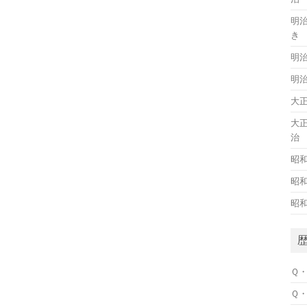
明
き
明
明
大
大
治
昭
昭
昭
Ｑ
Ｑ