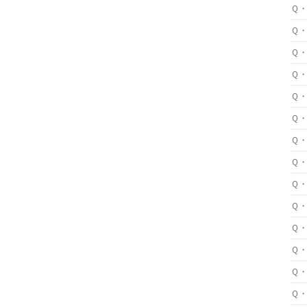
Ｑ
Ｑ
Ｑ
Ｑ
Ｑ
Ｑ
Ｑ
Ｑ
Ｑ
Ｑ
Ｑ
Ｑ
Ｑ
Ｑ