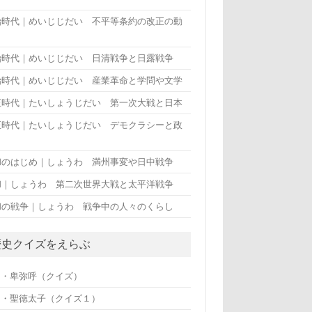
治時代｜めいじじだい 不平等条約の改正の動
治時代｜めいじじだい 日清戦争と日露戦争
治時代｜めいじじだい 産業革命と学問や文学
正時代｜たいしょうじだい 第一次大戦と日本
正時代｜たいしょうじだい デモクラシーと政
和のはじめ｜しょうわ 満州事変や日中戦争
和｜しょうわ 第二次世界大戦と太平洋戦争
和の戦争｜しょうわ 戦争中の人々のくらし
歴史クイズをえらぶ
・・卑弥呼（クイズ）
・・聖徳太子（クイズ１）