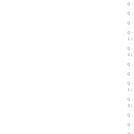
Ｑ
Ｑ
Ｑ
Ｑ
１
Ｑ
２
Ｑ
Ｑ
Ｑ
１
Ｑ
２
Ｑ
Ｑ