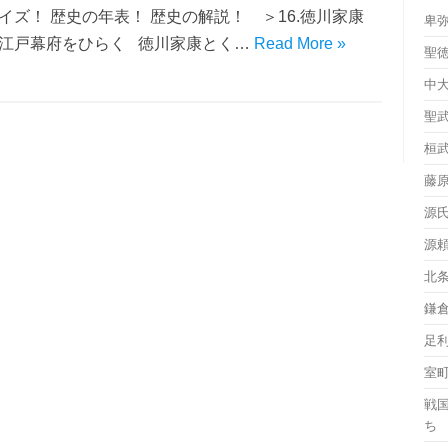
イズ！ 歴史の年表！ 歴史の解説！ ＞16.徳川家康
卑
江戸幕府をひらく 徳川家康とく…
Read More »
聖
中
聖
桓
藤
源
源
北
鎌
足
室
戦
ち