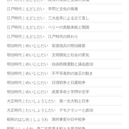
江戸時代｜えどじだい 学問と文化の発展
江戸時代｜えどじだい 三大改革による立て直し
江戸時代｜えどじだい ペリーの黒船来航と開国
江戸時代｜えどじだい 江戸時代の終わり
明治時代｜めいじじだい 富国強兵の明治維新
明治時代｜めいじじだい 文明開化と社会の変化
明治時代｜めいじじだい 自由民権運動と議会政治
明治時代｜めいじじだい 不平等条約の改正の動き
明治時代｜めいじじだい 日清戦争と日露戦争
明治時代｜めいじじだい 産業革命と学問や文学
大正時代｜たいしょうじだい 第一次大戦と日本
大正時代｜たいしょうじだい デモクラシーと政治
昭和のはじめ｜しょうわ 満州事変や日中戦争
昭和｜しょうわ 第二次世界大戦と太平洋戦争