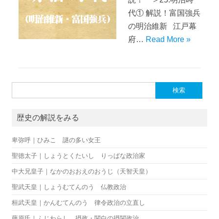
代① 解説！富国強兵
の明治維新 江戸幕
府…
Read More »
検索:
歴史の解説をみる
卑弥呼｜ひみこ 謎の多い女王
聖徳太子｜しょうとくたいし りっぱな政治家
中大兄皇子｜なかのおおえのおうじ（天智天皇）
聖武天皇｜しょうむてんのう 仏教政治
桓武天皇｜かんむてんのう 律令政治の立直し
藤原氏｜ふじわらし 摂政・関白の摂関政治