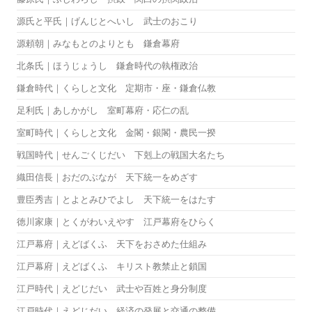
源氏と平氏｜げんじとへいし 武士のおこり
源頼朝｜みなもとのよりとも 鎌倉幕府
北条氏｜ほうじょうし 鎌倉時代の執権政治
鎌倉時代｜くらしと文化 定期市・座・鎌倉仏教
足利氏｜あしかがし 室町幕府・応仁の乱
室町時代｜くらしと文化 金閣・銀閣・農民一揆
戦国時代｜せんごくじだい 下剋上の戦国大名たち
織田信長｜おだのぶなが 天下統一をめざす
豊臣秀吉｜とよとみひでよし 天下統一をはたす
徳川家康｜とくがわいえやす 江戸幕府をひらく
江戸幕府｜えどばくふ 天下をおさめた仕組み
江戸幕府｜えどばくふ キリスト教禁止と鎖国
江戸時代｜えどじだい 武士や百姓と身分制度
江戸時代｜えどじだい 経済の発展と交通の整備