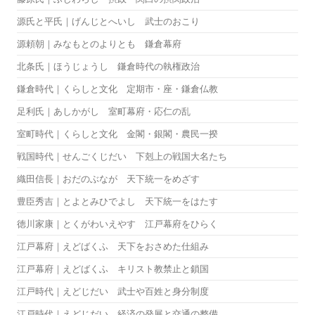
源氏と平氏｜げんじとへいし 武士のおこり
源頼朝｜みなもとのよりとも 鎌倉幕府
北条氏｜ほうじょうし 鎌倉時代の執権政治
鎌倉時代｜くらしと文化 定期市・座・鎌倉仏教
足利氏｜あしかがし 室町幕府・応仁の乱
室町時代｜くらしと文化 金閣・銀閣・農民一揆
戦国時代｜せんごくじだい 下剋上の戦国大名たち
織田信長｜おだのぶなが 天下統一をめざす
豊臣秀吉｜とよとみひでよし 天下統一をはたす
徳川家康｜とくがわいえやす 江戸幕府をひらく
江戸幕府｜えどばくふ 天下をおさめた仕組み
江戸幕府｜えどばくふ キリスト教禁止と鎖国
江戸時代｜えどじだい 武士や百姓と身分制度
江戸時代｜えどじだい 経済の発展と交通の整備