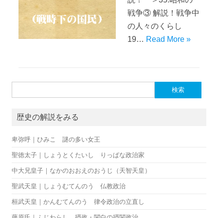
戦争③ 解説！戦争中
の人々のくらし
19…
Read More »
検索:
歴史の解説をみる
卑弥呼｜ひみこ 謎の多い女王
聖徳太子｜しょうとくたいし りっぱな政治家
中大兄皇子｜なかのおおえのおうじ（天智天皇）
聖武天皇｜しょうむてんのう 仏教政治
桓武天皇｜かんむてんのう 律令政治の立直し
藤原氏｜ふじわらし 摂政・関白の摂関政治