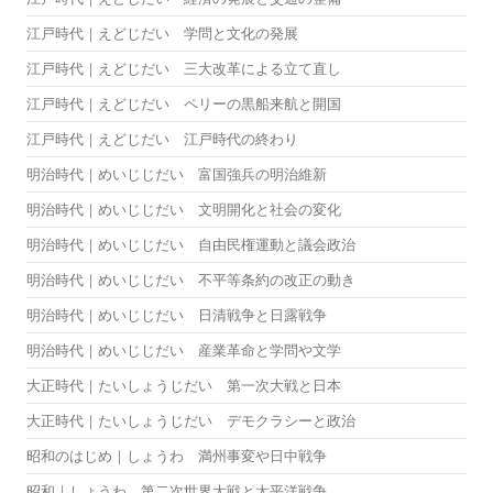
江戸時代｜えどじだい 学問と文化の発展
江戸時代｜えどじだい 三大改革による立て直し
江戸時代｜えどじだい ペリーの黒船来航と開国
江戸時代｜えどじだい 江戸時代の終わり
明治時代｜めいじじだい 富国強兵の明治維新
明治時代｜めいじじだい 文明開化と社会の変化
明治時代｜めいじじだい 自由民権運動と議会政治
明治時代｜めいじじだい 不平等条約の改正の動き
明治時代｜めいじじだい 日清戦争と日露戦争
明治時代｜めいじじだい 産業革命と学問や文学
大正時代｜たいしょうじだい 第一次大戦と日本
大正時代｜たいしょうじだい デモクラシーと政治
昭和のはじめ｜しょうわ 満州事変や日中戦争
昭和｜しょうわ 第二次世界大戦と太平洋戦争