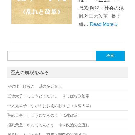
代⑥ 解説！社会の混
乱と三大改革 長く
続…
Read More »
検索:
歴史の解説をみる
卑弥呼｜ひみこ 謎の多い女王
聖徳太子｜しょうとくたいし りっぱな政治家
中大兄皇子｜なかのおおえのおうじ（天智天皇）
聖武天皇｜しょうむてんのう 仏教政治
桓武天皇｜かんむてんのう 律令政治の立直し
藤原氏｜ふじわらし 摂政・関白の摂関政治