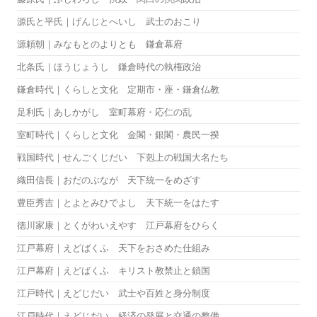
源氏と平氏｜げんじとへいし 武士のおこり
源頼朝｜みなもとのよりとも 鎌倉幕府
北条氏｜ほうじょうし 鎌倉時代の執権政治
鎌倉時代｜くらしと文化 定期市・座・鎌倉仏教
足利氏｜あしかがし 室町幕府・応仁の乱
室町時代｜くらしと文化 金閣・銀閣・農民一揆
戦国時代｜せんごくじだい 下剋上の戦国大名たち
織田信長｜おだのぶなが 天下統一をめざす
豊臣秀吉｜とよとみひでよし 天下統一をはたす
徳川家康｜とくがわいえやす 江戸幕府をひらく
江戸幕府｜えどばくふ 天下をおさめた仕組み
江戸幕府｜えどばくふ キリスト教禁止と鎖国
江戸時代｜えどじだい 武士や百姓と身分制度
江戸時代｜えどじだい 経済の発展と交通の整備