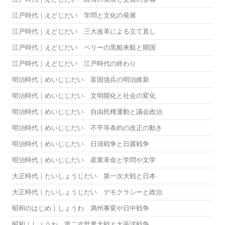
江戸時代｜えどじだい 学問と文化の発展
江戸時代｜えどじだい 三大改革による立て直し
江戸時代｜えどじだい ペリーの黒船来航と開国
江戸時代｜えどじだい 江戸時代の終わり
明治時代｜めいじじだい 富国強兵の明治維新
明治時代｜めいじじだい 文明開化と社会の変化
明治時代｜めいじじだい 自由民権運動と議会政治
明治時代｜めいじじだい 不平等条約の改正の動き
明治時代｜めいじじだい 日清戦争と日露戦争
明治時代｜めいじじだい 産業革命と学問や文学
大正時代｜たいしょうじだい 第一次大戦と日本
大正時代｜たいしょうじだい デモクラシーと政治
昭和のはじめ｜しょうわ 満州事変や日中戦争
昭和｜しょうわ 第二次世界大戦と太平洋戦争