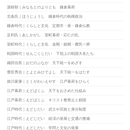
源頼朝｜みなもとのよりとも 鎌倉幕府
北条氏｜ほうじょうし 鎌倉時代の執権政治
鎌倉時代｜くらしと文化 定期市・座・鎌倉仏教
足利氏｜あしかがし 室町幕府・応仁の乱
室町時代｜くらしと文化 金閣・銀閣・農民一揆
戦国時代｜せんごくじだい 下剋上の戦国大名たち
織田信長｜おだのぶなが 天下統一をめざす
豊臣秀吉｜とよとみひでよし 天下統一をはたす
徳川家康｜とくがわいえやす 江戸幕府をひらく
江戸幕府｜えどばくふ 天下をおさめた仕組み
江戸幕府｜えどばくふ キリスト教禁止と鎖国
江戸時代｜えどじだい 武士や百姓と身分制度
江戸時代｜えどじだい 経済の発展と交通の整備
江戸時代｜えどじだい 学問と文化の発展