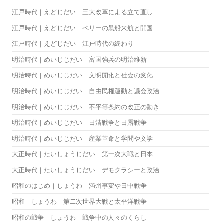
江戸時代｜えどじだい 三大改革による立て直し
江戸時代｜えどじだい ペリーの黒船来航と開国
江戸時代｜えどじだい 江戸時代の終わり
明治時代｜めいじじだい 富国強兵の明治維新
明治時代｜めいじじだい 文明開化と社会の変化
明治時代｜めいじじだい 自由民権運動と議会政治
明治時代｜めいじじだい 不平等条約の改正の動き
明治時代｜めいじじだい 日清戦争と日露戦争
明治時代｜めいじじだい 産業革命と学問や文学
大正時代｜たいしょうじだい 第一次大戦と日本
大正時代｜たいしょうじだい デモクラシーと政治
昭和のはじめ｜しょうわ 満州事変や日中戦争
昭和｜しょうわ 第二次世界大戦と太平洋戦争
昭和の戦争｜しょうわ 戦争中の人々のくらし