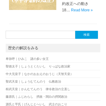
約改正への動き
18…
Read More »
検索:
歴史の解説をみる
卑弥呼｜ひみこ 謎の多い女王
聖徳太子｜しょうとくたいし りっぱな政治家
中大兄皇子｜なかのおおえのおうじ（天智天皇）
聖武天皇｜しょうむてんのう 仏教政治
桓武天皇｜かんむてんのう 律令政治の立直し
藤原氏｜ふじわらし 摂政・関白の摂関政治
源氏と平氏｜げんじとへいし 武士のおこり