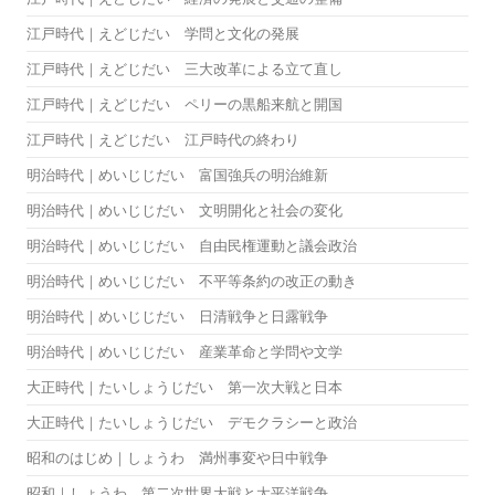
江戸時代｜えどじだい 学問と文化の発展
江戸時代｜えどじだい 三大改革による立て直し
江戸時代｜えどじだい ペリーの黒船来航と開国
江戸時代｜えどじだい 江戸時代の終わり
明治時代｜めいじじだい 富国強兵の明治維新
明治時代｜めいじじだい 文明開化と社会の変化
明治時代｜めいじじだい 自由民権運動と議会政治
明治時代｜めいじじだい 不平等条約の改正の動き
明治時代｜めいじじだい 日清戦争と日露戦争
明治時代｜めいじじだい 産業革命と学問や文学
大正時代｜たいしょうじだい 第一次大戦と日本
大正時代｜たいしょうじだい デモクラシーと政治
昭和のはじめ｜しょうわ 満州事変や日中戦争
昭和｜しょうわ 第二次世界大戦と太平洋戦争