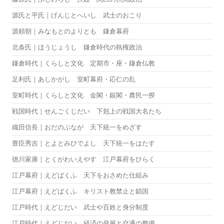
源氏と平氏｜げんじとへいし 武士のおこり
源頼朝｜みなもとのよりとも 鎌倉幕府
北条氏｜ほうじょうし 鎌倉時代の執権政治
鎌倉時代｜くらしと文化 定期市・座・鎌倉仏教
足利氏｜あしかがし 室町幕府・応仁の乱
室町時代｜くらしと文化 金閣・銀閣・農民一揆
戦国時代｜せんごくじだい 下剋上の戦国大名たち
織田信長｜おだのぶなが 天下統一をめざす
豊臣秀吉｜とよとみひでよし 天下統一をはたす
徳川家康｜とくがわいえやす 江戸幕府をひらく
江戸幕府｜えどばくふ 天下をおさめた仕組み
江戸幕府｜えどばくふ キリスト教禁止と鎖国
江戸時代｜えどじだい 武士や百姓と身分制度
江戸時代｜えどじだい 経済の発展と交通の整備