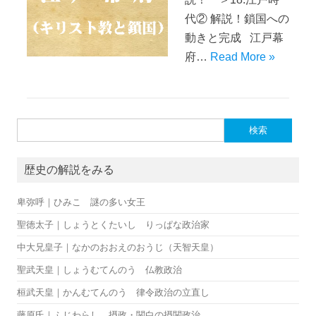
代② 解説！鎖国への
動きと完成 江戸幕
府…
Read More »
検索:
歴史の解説をみる
卑弥呼｜ひみこ 謎の多い女王
聖徳太子｜しょうとくたいし りっぱな政治家
中大兄皇子｜なかのおおえのおうじ（天智天皇）
聖武天皇｜しょうむてんのう 仏教政治
桓武天皇｜かんむてんのう 律令政治の立直し
藤原氏｜ふじわらし 摂政・関白の摂関政治