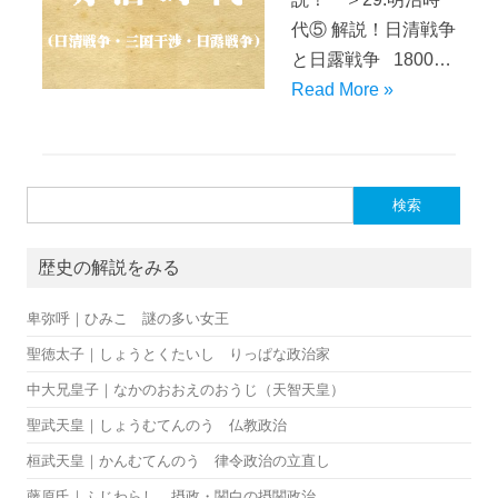
代⑤ 解説！日清戦争
と日露戦争 1800…
Read More »
検索:
歴史の解説をみる
卑弥呼｜ひみこ 謎の多い女王
聖徳太子｜しょうとくたいし りっぱな政治家
中大兄皇子｜なかのおおえのおうじ（天智天皇）
聖武天皇｜しょうむてんのう 仏教政治
桓武天皇｜かんむてんのう 律令政治の立直し
藤原氏｜ふじわらし 摂政・関白の摂関政治