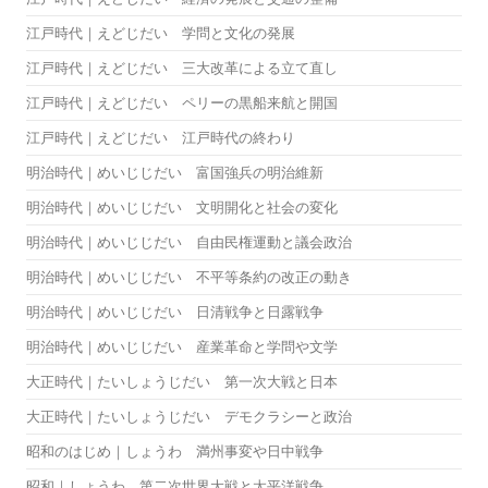
江戸時代｜えどじだい 学問と文化の発展
江戸時代｜えどじだい 三大改革による立て直し
江戸時代｜えどじだい ペリーの黒船来航と開国
江戸時代｜えどじだい 江戸時代の終わり
明治時代｜めいじじだい 富国強兵の明治維新
明治時代｜めいじじだい 文明開化と社会の変化
明治時代｜めいじじだい 自由民権運動と議会政治
明治時代｜めいじじだい 不平等条約の改正の動き
明治時代｜めいじじだい 日清戦争と日露戦争
明治時代｜めいじじだい 産業革命と学問や文学
大正時代｜たいしょうじだい 第一次大戦と日本
大正時代｜たいしょうじだい デモクラシーと政治
昭和のはじめ｜しょうわ 満州事変や日中戦争
昭和｜しょうわ 第二次世界大戦と太平洋戦争