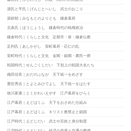
源氏と平氏｜げんじとへいし 武士のおこり
源頼朝｜みなもとのよりとも 鎌倉幕府
北条氏｜ほうじょうし 鎌倉時代の執権政治
鎌倉時代｜くらしと文化 定期市・座・鎌倉仏教
足利氏｜あしかがし 室町幕府・応仁の乱
室町時代｜くらしと文化 金閣・銀閣・農民一揆
戦国時代｜せんごくじだい 下剋上の戦国大名たち
織田信長｜おだのぶなが 天下統一をめざす
豊臣秀吉｜とよとみひでよし 天下統一をはたす
徳川家康｜とくがわいえやす 江戸幕府をひらく
江戸幕府｜えどばくふ 天下をおさめた仕組み
江戸幕府｜えどばくふ キリスト教禁止と鎖国
江戸時代｜えどじだい 武士や百姓と身分制度
江戸時代｜えどじだい 経済の発展と交通の整備