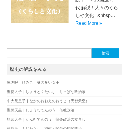
代 解説！人々のくら
しや文化 &nbsp…
Read More »
検索:
歴史の解説をみる
卑弥呼｜ひみこ 謎の多い女王
聖徳太子｜しょうとくたいし りっぱな政治家
中大兄皇子｜なかのおおえのおうじ（天智天皇）
聖武天皇｜しょうむてんのう 仏教政治
桓武天皇｜かんむてんのう 律令政治の立直し
藤原氏｜ふじわらし 摂政・関白の摂関政治