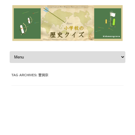
Skip to content
TAG ARCHIVES:
曹洞宗