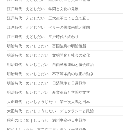
江戸時代｜えどじだい 学問と文化の発展
江戸時代｜えどじだい 三大改革による立て直し
江戸時代｜えどじだい ペリーの黒船来航と開国
江戸時代｜えどじだい 江戸時代の終わり
明治時代｜めいじじだい 富国強兵の明治維新
明治時代｜めいじじだい 文明開化と社会の変化
明治時代｜めいじじだい 自由民権運動と議会政治
明治時代｜めいじじだい 不平等条約の改正の動き
明治時代｜めいじじだい 日清戦争と日露戦争
明治時代｜めいじじだい 産業革命と学問や文学
大正時代｜たいしょうじだい 第一次大戦と日本
大正時代｜たいしょうじだい デモクラシーと政治
昭和のはじめ｜しょうわ 満州事変や日中戦争
昭和｜しょうわ 第二次世界大戦と太平洋戦争