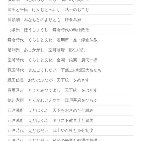
源氏と平氏｜げんじとへいし 武士のおこり
源頼朝｜みなもとのよりとも 鎌倉幕府
北条氏｜ほうじょうし 鎌倉時代の執権政治
鎌倉時代｜くらしと文化 定期市・座・鎌倉仏教
足利氏｜あしかがし 室町幕府・応仁の乱
室町時代｜くらしと文化 金閣・銀閣・農民一揆
戦国時代｜せんごくじだい 下剋上の戦国大名たち
織田信長｜おだのぶなが 天下統一をめざす
豊臣秀吉｜とよとみひでよし 天下統一をはたす
徳川家康｜とくがわいえやす 江戸幕府をひらく
江戸幕府｜えどばくふ 天下をおさめた仕組み
江戸幕府｜えどばくふ キリスト教禁止と鎖国
江戸時代｜えどじだい 武士や百姓と身分制度
江戸時代｜えどじだい 経済の発展と交通の整備