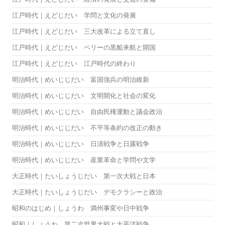
江戸時代｜えどじだい 学問と文化の発展
江戸時代｜えどじだい 三大改革による立て直し
江戸時代｜えどじだい ペリーの黒船来航と開国
江戸時代｜えどじだい 江戸時代の終わり
明治時代｜めいじじだい 富国強兵の明治維新
明治時代｜めいじじだい 文明開化と社会の変化
明治時代｜めいじじだい 自由民権運動と議会政治
明治時代｜めいじじだい 不平等条約の改正の動き
明治時代｜めいじじだい 日清戦争と日露戦争
明治時代｜めいじじだい 産業革命と学問や文学
大正時代｜たいしょうじだい 第一次大戦と日本
大正時代｜たいしょうじだい デモクラシーと政治
昭和のはじめ｜しょうわ 満州事変や日中戦争
昭和｜しょうわ 第二次世界大戦と太平洋戦争