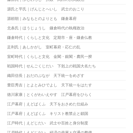
源氏と平氏｜げんじとへいし 武士のおこり
源頼朝｜みなもとのよりとも 鎌倉幕府
北条氏｜ほうじょうし 鎌倉時代の執権政治
鎌倉時代｜くらしと文化 定期市・座・鎌倉仏教
足利氏｜あしかがし 室町幕府・応仁の乱
室町時代｜くらしと文化 金閣・銀閣・農民一揆
戦国時代｜せんごくじだい 下剋上の戦国大名たち
織田信長｜おだのぶなが 天下統一をめざす
豊臣秀吉｜とよとみひでよし 天下統一をはたす
徳川家康｜とくがわいえやす 江戸幕府をひらく
江戸幕府｜えどばくふ 天下をおさめた仕組み
江戸幕府｜えどばくふ キリスト教禁止と鎖国
江戸時代｜えどじだい 武士や百姓と身分制度
江戸時代｜えどじだい 経済の発展と交通の整備