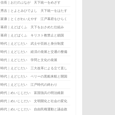
田信長｜おだのぶなが 天下統一をめざす
臣秀吉｜とよとみひでよし 天下統一をはたす
川家康｜とくがわいえやす 江戸幕府をひらく
戸幕府｜えどばくふ 天下をおさめた仕組み
戸幕府｜えどばくふ キリスト教禁止と鎖国
戸時代｜えどじだい 武士や百姓と身分制度
戸時代｜えどじだい 経済の発展と交通の整備
戸時代｜えどじだい 学問と文化の発展
戸時代｜えどじだい 三大改革による立て直し
戸時代｜えどじだい ペリーの黒船来航と開国
戸時代｜えどじだい 江戸時代の終わり
治時代｜めいじじだい 富国強兵の明治維新
治時代｜めいじじだい 文明開化と社会の変化
治時代｜めいじじだい 自由民権運動と議会政