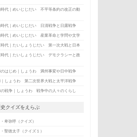
治時代｜めいじじだい 不平等条約の改正の動
治時代｜めいじじだい 日清戦争と日露戦争
治時代｜めいじじだい 産業革命と学問や文学
正時代｜たいしょうじだい 第一次大戦と日本
正時代｜たいしょうじだい デモクラシーと政
和のはじめ｜しょうわ 満州事変や日中戦争
和｜しょうわ 第二次世界大戦と太平洋戦争
和の戦争｜しょうわ 戦争中の人々のくらし
歴史クイズをえらぶ
・・卑弥呼（クイズ）
・・聖徳太子（クイズ１）