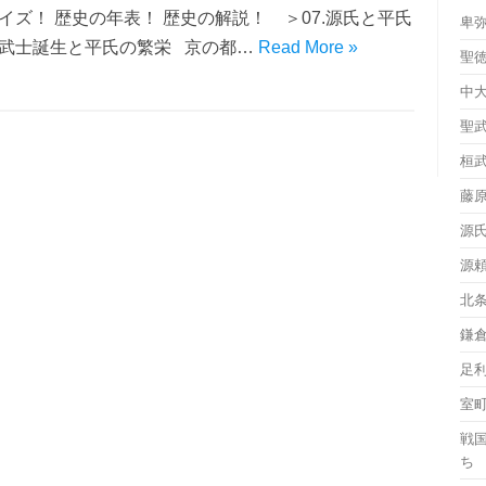
イズ！ 歴史の年表！ 歴史の解説！ ＞07.源氏と平氏
卑
武士誕生と平氏の繁栄 京の都…
Read More »
聖
中
聖
桓
藤
源
源
北
鎌
足
室
戦
ち