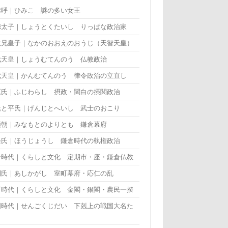
弥呼｜ひみこ 謎の多い女王
徳太子｜しょうとくたいし りっぱな政治家
大兄皇子｜なかのおおえのおうじ（天智天皇）
武天皇｜しょうむてんのう 仏教政治
武天皇｜かんむてんのう 律令政治の立直し
原氏｜ふじわらし 摂政・関白の摂関政治
氏と平氏｜げんじとへいし 武士のおこり
頼朝｜みなもとのよりとも 鎌倉幕府
条氏｜ほうじょうし 鎌倉時代の執権政治
倉時代｜くらしと文化 定期市・座・鎌倉仏教
利氏｜あしかがし 室町幕府・応仁の乱
町時代｜くらしと文化 金閣・銀閣・農民一揆
国時代｜せんごくじだい 下剋上の戦国大名た