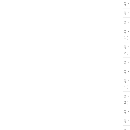
Ｑ
Ｑ
Ｑ
Ｑ
１
Ｑ
２
Ｑ
Ｑ
Ｑ
１
Ｑ
２
Ｑ
Ｑ