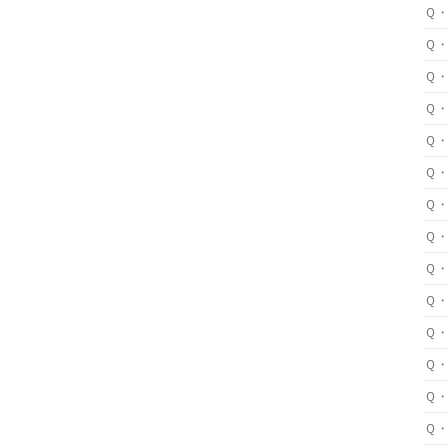
Ｑ
Ｑ
Ｑ
Ｑ
Ｑ
Ｑ
Ｑ
Ｑ
Ｑ
Ｑ
Ｑ
Ｑ
Ｑ
Ｑ