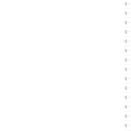
Ｑ
Ｑ
Ｑ
Ｑ
Ｑ
Ｑ
Ｑ
Ｑ
Ｑ
Ｑ
Ｑ
Ｑ
Ｑ
Ｑ