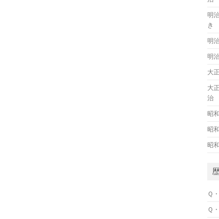
明
き
明
明
大
大
治
昭
昭
昭
Ｑ
Ｑ