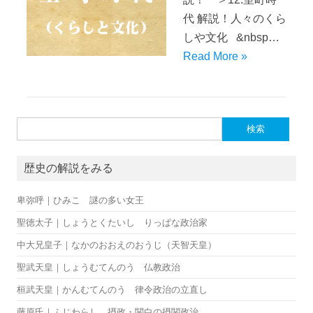
代 解説！人々のくら
しや文化 &nbsp…
Read More »
検索:
歴史の解説をみる
卑弥呼｜ひみこ 謎の多い女王
聖徳太子｜しょうとくたいし りっぱな政治家
中大兄皇子｜なかのおおえのおうじ（天智天皇）
聖武天皇｜しょうむてんのう 仏教政治
桓武天皇｜かんむてんのう 律令政治の立直し
藤原氏｜ふじわらし 摂政・関白の摂関政治