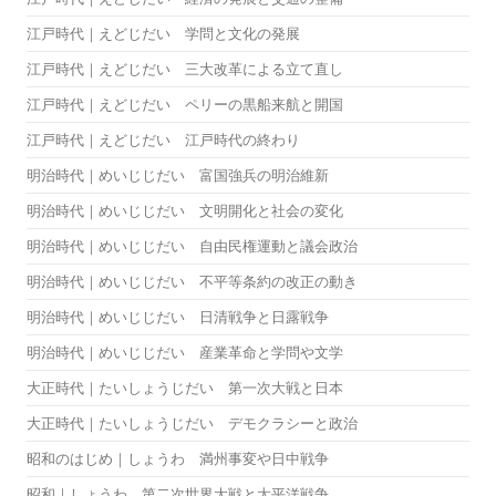
江戸時代｜えどじだい 学問と文化の発展
江戸時代｜えどじだい 三大改革による立て直し
江戸時代｜えどじだい ペリーの黒船来航と開国
江戸時代｜えどじだい 江戸時代の終わり
明治時代｜めいじじだい 富国強兵の明治維新
明治時代｜めいじじだい 文明開化と社会の変化
明治時代｜めいじじだい 自由民権運動と議会政治
明治時代｜めいじじだい 不平等条約の改正の動き
明治時代｜めいじじだい 日清戦争と日露戦争
明治時代｜めいじじだい 産業革命と学問や文学
大正時代｜たいしょうじだい 第一次大戦と日本
大正時代｜たいしょうじだい デモクラシーと政治
昭和のはじめ｜しょうわ 満州事変や日中戦争
昭和｜しょうわ 第二次世界大戦と太平洋戦争