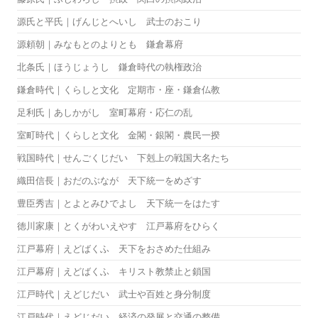
源氏と平氏｜げんじとへいし 武士のおこり
源頼朝｜みなもとのよりとも 鎌倉幕府
北条氏｜ほうじょうし 鎌倉時代の執権政治
鎌倉時代｜くらしと文化 定期市・座・鎌倉仏教
足利氏｜あしかがし 室町幕府・応仁の乱
室町時代｜くらしと文化 金閣・銀閣・農民一揆
戦国時代｜せんごくじだい 下剋上の戦国大名たち
織田信長｜おだのぶなが 天下統一をめざす
豊臣秀吉｜とよとみひでよし 天下統一をはたす
徳川家康｜とくがわいえやす 江戸幕府をひらく
江戸幕府｜えどばくふ 天下をおさめた仕組み
江戸幕府｜えどばくふ キリスト教禁止と鎖国
江戸時代｜えどじだい 武士や百姓と身分制度
江戸時代｜えどじだい 経済の発展と交通の整備