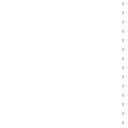
Ｑ
Ｑ
Ｑ
Ｑ
Ｑ
Ｑ
Ｑ
Ｑ
Ｑ
Ｑ
Ｑ
Ｑ
Ｑ
Ｑ