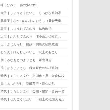
弥呼｜ひみこ 謎の多い女王
徳太子｜しょうとくたいし りっぱな政治家
大兄皇子｜なかのおおえのおうじ（天智天皇）
武天皇｜しょうむてんのう 仏教政治
武天皇｜かんむてんのう 律令政治の立直し
原氏｜ふじわらし 摂政・関白の摂関政治
氏と平氏｜げんじとへいし 武士のおこり
頼朝｜みなもとのよりとも 鎌倉幕府
条氏｜ほうじょうし 鎌倉時代の執権政治
倉時代｜くらしと文化 定期市・座・鎌倉仏教
利氏｜あしかがし 室町幕府・応仁の乱
町時代｜くらしと文化 金閣・銀閣・農民一揆
国時代｜せんごくじだい 下剋上の戦国大名た