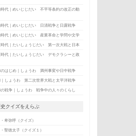
治時代｜めいじじだい 不平等条約の改正の動
治時代｜めいじじだい 日清戦争と日露戦争
治時代｜めいじじだい 産業革命と学問や文学
正時代｜たいしょうじだい 第一次大戦と日本
正時代｜たいしょうじだい デモクラシーと政
和のはじめ｜しょうわ 満州事変や日中戦争
和｜しょうわ 第二次世界大戦と太平洋戦争
和の戦争｜しょうわ 戦争中の人々のくらし
歴史クイズをえらぶ
・・卑弥呼（クイズ）
・・聖徳太子（クイズ１）