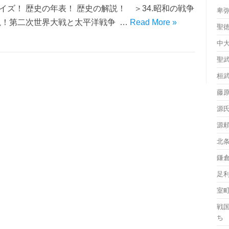
イズ！ 歴史の年表！ 歴史の解説！ ＞34.昭和の戦争
卑
説！第二次世界大戦と太平洋戦争 …
Read More »
聖
中
聖
桓
藤
源
源
北
鎌
足
室
戦
ち