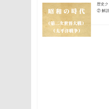
歴史ク
② 解