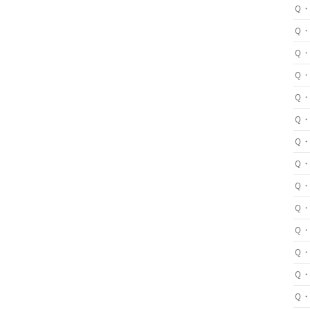
Ｑ
Ｑ
Ｑ
Ｑ
Ｑ
Ｑ
Ｑ
Ｑ
Ｑ
Ｑ
Ｑ
Ｑ
Ｑ
Ｑ