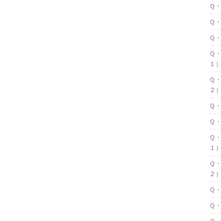
Ｑ
Ｑ
Ｑ
Ｑ
１
Ｑ
２
Ｑ
Ｑ
Ｑ
１
Ｑ
２
Ｑ
Ｑ