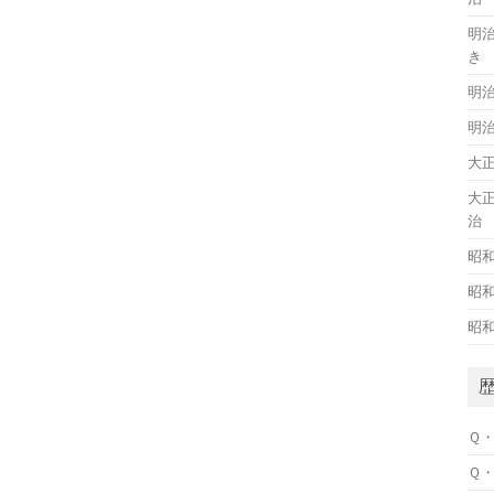
明
き
明
明
大
大
治
昭
昭
昭
Ｑ
Ｑ