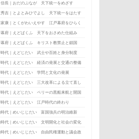
田信長｜おだのぶなが 天下統一をめざす
臣秀吉｜とよとみひでよし 天下統一をはたす
川家康｜とくがわいえやす 江戸幕府をひらく
戸幕府｜えどばくふ 天下をおさめた仕組み
戸幕府｜えどばくふ キリスト教禁止と鎖国
戸時代｜えどじだい 武士や百姓と身分制度
戸時代｜えどじだい 経済の発展と交通の整備
戸時代｜えどじだい 学問と文化の発展
戸時代｜えどじだい 三大改革による立て直し
戸時代｜えどじだい ペリーの黒船来航と開国
戸時代｜えどじだい 江戸時代の終わり
治時代｜めいじじだい 富国強兵の明治維新
治時代｜めいじじだい 文明開化と社会の変化
治時代｜めいじじだい 自由民権運動と議会政