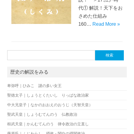
代① 解説！天下をお
さめた仕組み
160…
Read More »
検索:
歴史の解説をみる
卑弥呼｜ひみこ 謎の多い女王
聖徳太子｜しょうとくたいし りっぱな政治家
中大兄皇子｜なかのおおえのおうじ（天智天皇）
聖武天皇｜しょうむてんのう 仏教政治
桓武天皇｜かんむてんのう 律令政治の立直し
藤原氏｜ふじわらし 摂政・関白の摂関政治