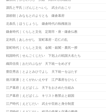
源氏と平氏｜げんじとへいし 武士のおこり
源頼朝｜みなもとのよりとも 鎌倉幕府
北条氏｜ほうじょうし 鎌倉時代の執権政治
鎌倉時代｜くらしと文化 定期市・座・鎌倉仏教
足利氏｜あしかがし 室町幕府・応仁の乱
室町時代｜くらしと文化 金閣・銀閣・農民一揆
戦国時代｜せんごくじだい 下剋上の戦国大名たち
織田信長｜おだのぶなが 天下統一をめざす
豊臣秀吉｜とよとみひでよし 天下統一をはたす
徳川家康｜とくがわいえやす 江戸幕府をひらく
江戸幕府｜えどばくふ 天下をおさめた仕組み
江戸幕府｜えどばくふ キリスト教禁止と鎖国
江戸時代｜えどじだい 武士や百姓と身分制度
江戸時代｜えどじだい 経済の発展と交通の整備