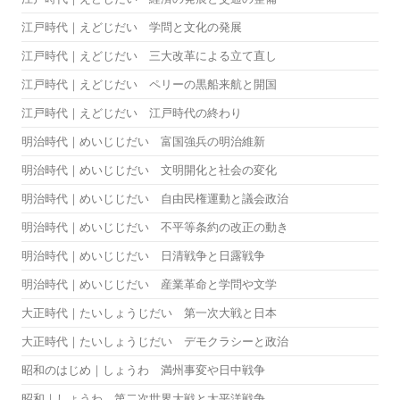
江戸時代｜えどじだい 学問と文化の発展
江戸時代｜えどじだい 三大改革による立て直し
江戸時代｜えどじだい ペリーの黒船来航と開国
江戸時代｜えどじだい 江戸時代の終わり
明治時代｜めいじじだい 富国強兵の明治維新
明治時代｜めいじじだい 文明開化と社会の変化
明治時代｜めいじじだい 自由民権運動と議会政治
明治時代｜めいじじだい 不平等条約の改正の動き
明治時代｜めいじじだい 日清戦争と日露戦争
明治時代｜めいじじだい 産業革命と学問や文学
大正時代｜たいしょうじだい 第一次大戦と日本
大正時代｜たいしょうじだい デモクラシーと政治
昭和のはじめ｜しょうわ 満州事変や日中戦争
昭和｜しょうわ 第二次世界大戦と太平洋戦争