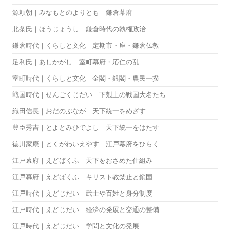
源頼朝｜みなもとのよりとも 鎌倉幕府
北条氏｜ほうじょうし 鎌倉時代の執権政治
鎌倉時代｜くらしと文化 定期市・座・鎌倉仏教
足利氏｜あしかがし 室町幕府・応仁の乱
室町時代｜くらしと文化 金閣・銀閣・農民一揆
戦国時代｜せんごくじだい 下剋上の戦国大名たち
織田信長｜おだのぶなが 天下統一をめざす
豊臣秀吉｜とよとみひでよし 天下統一をはたす
徳川家康｜とくがわいえやす 江戸幕府をひらく
江戸幕府｜えどばくふ 天下をおさめた仕組み
江戸幕府｜えどばくふ キリスト教禁止と鎖国
江戸時代｜えどじだい 武士や百姓と身分制度
江戸時代｜えどじだい 経済の発展と交通の整備
江戸時代｜えどじだい 学問と文化の発展