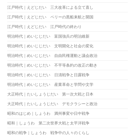
江戸時代｜えどじだい 三大改革による立て直し
江戸時代｜えどじだい ペリーの黒船来航と開国
江戸時代｜えどじだい 江戸時代の終わり
明治時代｜めいじじだい 富国強兵の明治維新
明治時代｜めいじじだい 文明開化と社会の変化
明治時代｜めいじじだい 自由民権運動と議会政治
明治時代｜めいじじだい 不平等条約の改正の動き
明治時代｜めいじじだい 日清戦争と日露戦争
明治時代｜めいじじだい 産業革命と学問や文学
大正時代｜たいしょうじだい 第一次大戦と日本
大正時代｜たいしょうじだい デモクラシーと政治
昭和のはじめ｜しょうわ 満州事変や日中戦争
昭和｜しょうわ 第二次世界大戦と太平洋戦争
昭和の戦争｜しょうわ 戦争中の人々のくらし