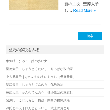
新の主役 聖徳太子
し…
Read More »
検索:
歴史の解説をみる
卑弥呼｜ひみこ 謎の多い女王
聖徳太子｜しょうとくたいし りっぱな政治家
中大兄皇子｜なかのおおえのおうじ（天智天皇）
聖武天皇｜しょうむてんのう 仏教政治
桓武天皇｜かんむてんのう 律令政治の立直し
藤原氏｜ふじわらし 摂政・関白の摂関政治
源氏と平氏｜げんじとへいし 武士のおこり