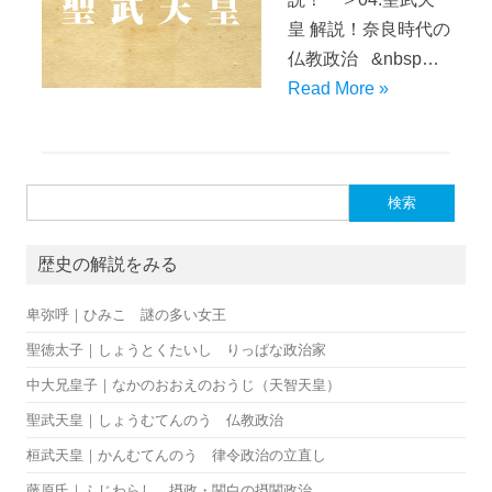
皇 解説！奈良時代の
仏教政治 &nbsp…
Read More »
検索:
歴史の解説をみる
卑弥呼｜ひみこ 謎の多い女王
聖徳太子｜しょうとくたいし りっぱな政治家
中大兄皇子｜なかのおおえのおうじ（天智天皇）
聖武天皇｜しょうむてんのう 仏教政治
桓武天皇｜かんむてんのう 律令政治の立直し
藤原氏｜ふじわらし 摂政・関白の摂関政治