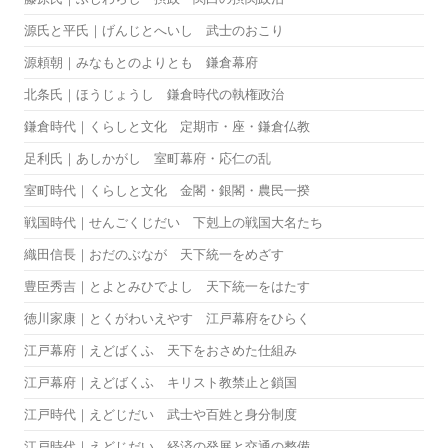
源氏と平氏｜げんじとへいし 武士のおこり
源頼朝｜みなもとのよりとも 鎌倉幕府
北条氏｜ほうじょうし 鎌倉時代の執権政治
鎌倉時代｜くらしと文化 定期市・座・鎌倉仏教
足利氏｜あしかがし 室町幕府・応仁の乱
室町時代｜くらしと文化 金閣・銀閣・農民一揆
戦国時代｜せんごくじだい 下剋上の戦国大名たち
織田信長｜おだのぶなが 天下統一をめざす
豊臣秀吉｜とよとみひでよし 天下統一をはたす
徳川家康｜とくがわいえやす 江戸幕府をひらく
江戸幕府｜えどばくふ 天下をおさめた仕組み
江戸幕府｜えどばくふ キリスト教禁止と鎖国
江戸時代｜えどじだい 武士や百姓と身分制度
江戸時代｜えどじだい 経済の発展と交通の整備