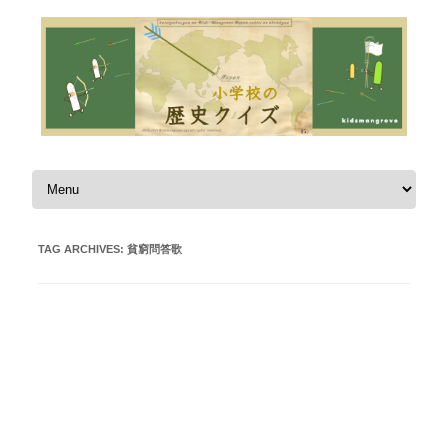
Skip to content
TAG ARCHIVES:
貧窮問答歌