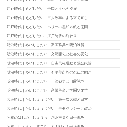
江戸時代｜えどじだい 学問と文化の発展
江戸時代｜えどじだい 三大改革による立て直し
江戸時代｜えどじだい ペリーの黒船来航と開国
江戸時代｜えどじだい 江戸時代の終わり
明治時代｜めいじじだい 富国強兵の明治維新
明治時代｜めいじじだい 文明開化と社会の変化
明治時代｜めいじじだい 自由民権運動と議会政治
明治時代｜めいじじだい 不平等条約の改正の動き
明治時代｜めいじじだい 日清戦争と日露戦争
明治時代｜めいじじだい 産業革命と学問や文学
大正時代｜たいしょうじだい 第一次大戦と日本
大正時代｜たいしょうじだい デモクラシーと政治
昭和のはじめ｜しょうわ 満州事変や日中戦争
昭和｜しょうわ 第二次世界大戦と太平洋戦争