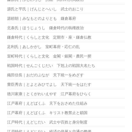
源氏と平氏｜げんじとへいし 武士のおこり
源頼朝｜みなもとのよりとも 鎌倉幕府
北条氏｜ほうじょうし 鎌倉時代の執権政治
鎌倉時代｜くらしと文化 定期市・座・鎌倉仏教
足利氏｜あしかがし 室町幕府・応仁の乱
室町時代｜くらしと文化 金閣・銀閣・農民一揆
戦国時代｜せんごくじだい 下剋上の戦国大名たち
織田信長｜おだのぶなが 天下統一をめざす
豊臣秀吉｜とよとみひでよし 天下統一をはたす
徳川家康｜とくがわいえやす 江戸幕府をひらく
江戸幕府｜えどばくふ 天下をおさめた仕組み
江戸幕府｜えどばくふ キリスト教禁止と鎖国
江戸時代｜えどじだい 武士や百姓と身分制度
江戸時代｜えどじだい 経済の発展と交通の整備