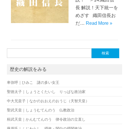
長 解説！天下統一を
めざす 織田信長お
だ…
Read More »
検索:
歴史の解説をみる
卑弥呼｜ひみこ 謎の多い女王
聖徳太子｜しょうとくたいし りっぱな政治家
中大兄皇子｜なかのおおえのおうじ（天智天皇）
聖武天皇｜しょうむてんのう 仏教政治
桓武天皇｜かんむてんのう 律令政治の立直し
藤原氏｜ふじわらし 摂政・関白の摂関政治