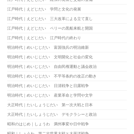
江戸時代｜えどじだい 学問と文化の発展
江戸時代｜えどじだい 三大改革による立て直し
江戸時代｜えどじだい ペリーの黒船来航と開国
江戸時代｜えどじだい 江戸時代の終わり
明治時代｜めいじじだい 富国強兵の明治維新
明治時代｜めいじじだい 文明開化と社会の変化
明治時代｜めいじじだい 自由民権運動と議会政治
明治時代｜めいじじだい 不平等条約の改正の動き
明治時代｜めいじじだい 日清戦争と日露戦争
明治時代｜めいじじだい 産業革命と学問や文学
大正時代｜たいしょうじだい 第一次大戦と日本
大正時代｜たいしょうじだい デモクラシーと政治
昭和のはじめ｜しょうわ 満州事変や日中戦争
昭和｜しょうわ 第二次世界大戦と太平洋戦争