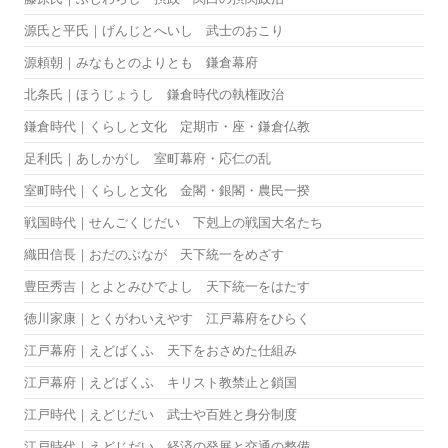
源氏と平氏｜げんじとへいし 武士のおこり
源頼朝｜みなもとのよりとも 鎌倉幕府
北条氏｜ほうじょうし 鎌倉時代の執権政治
鎌倉時代｜くらしと文化 定期市・座・鎌倉仏教
足利氏｜あしかがし 室町幕府・応仁の乱
室町時代｜くらしと文化 金閣・銀閣・農民一揆
戦国時代｜せんごくじだい 下剋上の戦国大名たち
織田信長｜おだのぶなが 天下統一をめざす
豊臣秀吉｜とよとみひでよし 天下統一をはたす
徳川家康｜とくがわいえやす 江戸幕府をひらく
江戸幕府｜えどばくふ 天下をおさめた仕組み
江戸幕府｜えどばくふ キリスト教禁止と鎖国
江戸時代｜えどじだい 武士や百姓と身分制度
江戸時代｜えどじだい 経済の発展と交通の整備