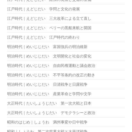
江戸時代｜えどじだい 学問と文化の発展
江戸時代｜えどじだい 三大改革による立て直し
江戸時代｜えどじだい ペリーの黒船来航と開国
江戸時代｜えどじだい 江戸時代の終わり
明治時代｜めいじじだい 富国強兵の明治維新
明治時代｜めいじじだい 文明開化と社会の変化
明治時代｜めいじじだい 自由民権運動と議会政治
明治時代｜めいじじだい 不平等条約の改正の動き
明治時代｜めいじじだい 日清戦争と日露戦争
明治時代｜めいじじだい 産業革命と学問や文学
大正時代｜たいしょうじだい 第一次大戦と日本
大正時代｜たいしょうじだい デモクラシーと政治
昭和のはじめ｜しょうわ 満州事変や日中戦争
昭和｜しょうわ 第二次世界大戦と太平洋戦争