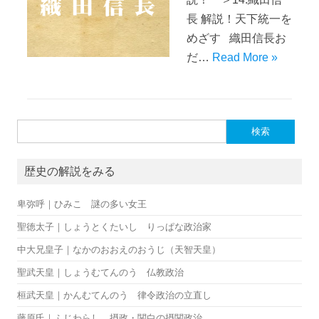
長 解説！天下統一を
めざす 織田信長お
だ…
Read More »
検索:
歴史の解説をみる
卑弥呼｜ひみこ 謎の多い女王
聖徳太子｜しょうとくたいし りっぱな政治家
中大兄皇子｜なかのおおえのおうじ（天智天皇）
聖武天皇｜しょうむてんのう 仏教政治
桓武天皇｜かんむてんのう 律令政治の立直し
藤原氏｜ふじわらし 摂政・関白の摂関政治