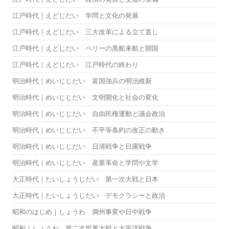
江戸時代｜えどじだい 学問と文化の発展
江戸時代｜えどじだい 三大改革による立て直し
江戸時代｜えどじだい ペリーの黒船来航と開国
江戸時代｜えどじだい 江戸時代の終わり
明治時代｜めいじじだい 富国強兵の明治維新
明治時代｜めいじじだい 文明開化と社会の変化
明治時代｜めいじじだい 自由民権運動と議会政治
明治時代｜めいじじだい 不平等条約の改正の動き
明治時代｜めいじじだい 日清戦争と日露戦争
明治時代｜めいじじだい 産業革命と学問や文学
大正時代｜たいしょうじだい 第一次大戦と日本
大正時代｜たいしょうじだい デモクラシーと政治
昭和のはじめ｜しょうわ 満州事変や日中戦争
昭和｜しょうわ 第二次世界大戦と太平洋戦争