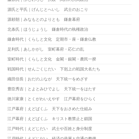
源氏と平氏｜げんじとへいし 武士のおこり
源頼朝｜みなもとのよりとも 鎌倉幕府
北条氏｜ほうじょうし 鎌倉時代の執権政治
鎌倉時代｜くらしと文化 定期市・座・鎌倉仏教
足利氏｜あしかがし 室町幕府・応仁の乱
室町時代｜くらしと文化 金閣・銀閣・農民一揆
戦国時代｜せんごくじだい 下剋上の戦国大名たち
織田信長｜おだのぶなが 天下統一をめざす
豊臣秀吉｜とよとみひでよし 天下統一をはたす
徳川家康｜とくがわいえやす 江戸幕府をひらく
江戸幕府｜えどばくふ 天下をおさめた仕組み
江戸幕府｜えどばくふ キリスト教禁止と鎖国
江戸時代｜えどじだい 武士や百姓と身分制度
江戸時代｜えどじだい 経済の発展と交通の整備