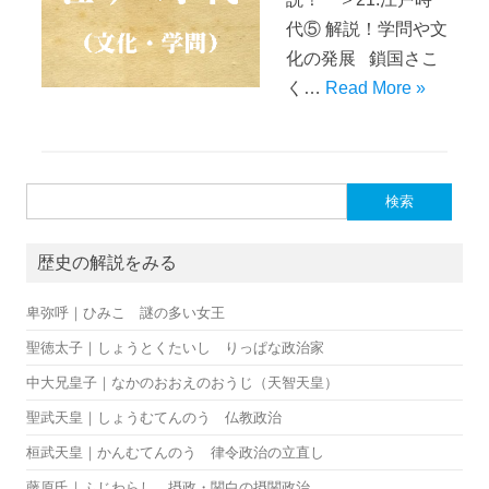
代⑤ 解説！学問や文
化の発展 鎖国さこ
く…
Read More »
検索:
歴史の解説をみる
卑弥呼｜ひみこ 謎の多い女王
聖徳太子｜しょうとくたいし りっぱな政治家
中大兄皇子｜なかのおおえのおうじ（天智天皇）
聖武天皇｜しょうむてんのう 仏教政治
桓武天皇｜かんむてんのう 律令政治の立直し
藤原氏｜ふじわらし 摂政・関白の摂関政治